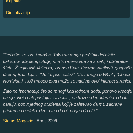
digitalac
Digitalizacija
"Definiše se sve i svašta. Tako se mogu pročitati definicije
baksuza, alapače, čitulje, smrti, rezervoara za smeh, kolateralne
štete, Živojinović Velimira, zvanog Bate, dnevne svetlosti, gospođe
džem!, Brus Lija… “Je l’ ti puši ćale?”, “Je l’ mogu u WC?”, “Chuck
Norrisisati” i još mnogo toga može se naći na ovoj internet stranici.
Zato ne iznenađuje što se mnogi kad jednom dođu, ponovo vraćaju
na nju. Neki čak postaju i zavisnici, pa traže od moderatora da ih
banuju, poput jednog studenta koji je zahtevao da mu zabrane
pristup na nedelju, dve dana da bi mogao da uči."
Status Magazin
| April, 2009.