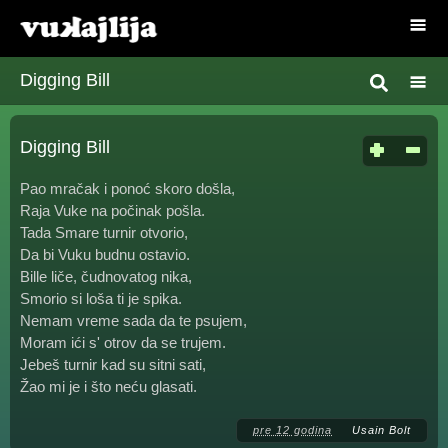
Digging Bill
Digging Bill
Pao mračak i ponoć skoro došla,
Raja Vuke na počinak pošla.
Tada Smare turnir otvorio,
Da bi Vuku budnu ostavio.
Bille liče, čudnovatog nika,
Smorio si loša ti je spika.
Nemam vreme sada da te psujem,
Moram ići s' otrov da se trujem.
Jebeš turnir kad su sitni sati,
Žao mi je i što neću glasati.
pre 12 godina
Usain Bolt