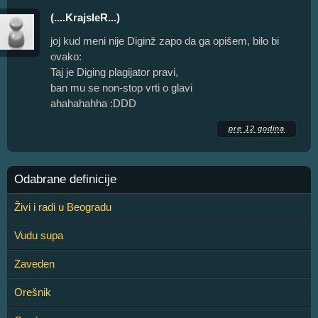
(....KrajsleR...)
joj kud meni nije Diginž zapo da ga opišem, bilo bi
ovako:
Taj je Diging plagijator pravi,
ban mu se non-stop vrti o glavi
ahahahahha :DDD
pre 12 godina
Odabrane definicije
Živi i radi u Beogradu
Vudu supa
Zaveden
Orešnik