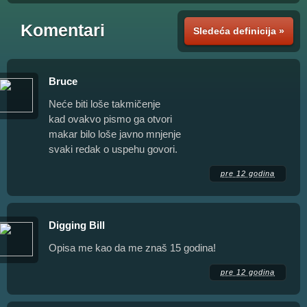
Komentari
Sledeća definicija »
Bruce
Neće biti loše takmičenje
kad ovakvo pismo ga otvori
makar bilo loše javno mnjenje
svaki redak o uspehu govori.
pre 12 godina
Digging Bill
Opisa me kao da me znaš 15 godina!
pre 12 godina