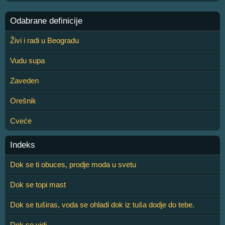
Odabrane definicije
Živi i radi u Beogradu
Vudu supa
Zaveden
Orešnik
Cveće
Indeks
Dok se ti obuces, prodje moda u svetu
Dok se topi mast
Dok se tuširas, voda se ohladi dok iz tuša dodje do tebe.
Dok se vidi