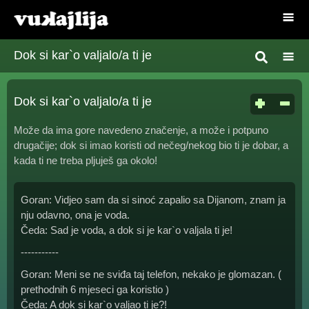
Dok si kar`o valjalo/a ti je
Dok si kar`o valjalo/a ti je
Može da ima gore navedeno značenje, a može i potpuno
drugačije; dok si imao koristi od nečeg/nekog bio ti je dobar, a
kada ti ne treba pljuješ ga okolo!
Goran: Vidjeo sam da si sinoć zapalio sa Dijanom, znam ja
nju odavno, ona je voda.
Čeda: Sad je voda, a dok si je kar`o valjala ti je!
-----------
Goran: Meni se ne sviđa taj telefon, nekako je glomazan. (
prethodnih 6 mjeseci ga koristio )
Čeda: A dok si kar`o valjao ti je?!