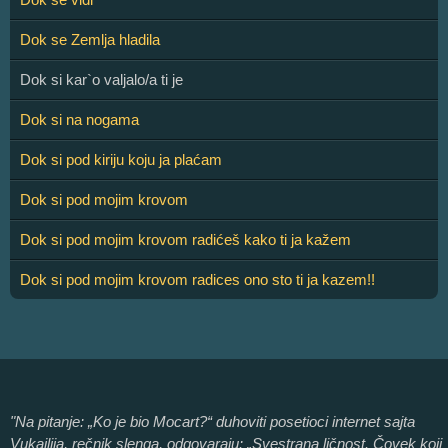
Dok se Zemlja hladila
Dok si kar`o valjalo/a ti je
Dok si na nogama
Dok si pod kiriju koju ja plaćam
Dok si pod mojim krovom
Dok si pod mojim krovom radićeš kako ti ja kažem
Dok si pod mojim krovom radices ono sto ti ja kazem!!
"Na pitanje: „Ko je bio Mocart?“ duhoviti posetioci internet sajta
Vukajlija, rečnik slenga, odgovaraju: „Svestrana ličnost. Čovek koji