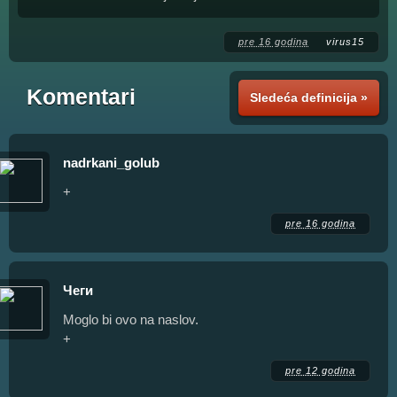
pre 16 godina
virus15
Komentari
Sledeća definicija »
nadrkani_golub
+
pre 16 godina
Чеги
Moglo bi ovo na naslov.
+
pre 12 godina