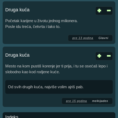
Druga kuća
Početak karijere u životu jednog milionera.
Posle idu treća, četvrta i tako to.
pre 13 godina
Glavni
Druga kuća
Mesto na kom pustiš korenje jer ti prija, i tu se osećaš lepo i
slobodno kao kod rodjene kuće.
Od svih drugih kuća, najviše volim ajriš pab.
pre 15 godina
melkijades
Indeks