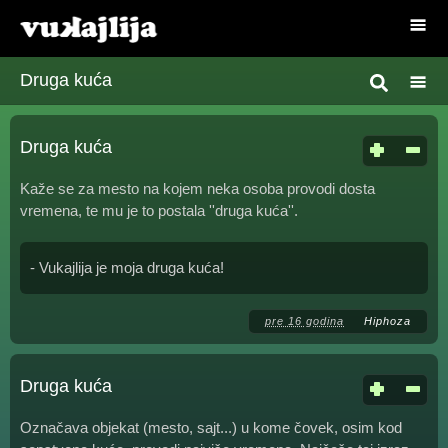
Druga kuća
Druga kuća
Kaže se za mesto na kojem neka osoba provodi dosta
vremena, te mu je to postala ''druga kuća''.
- Vukajlija je moja druga kuća!
pre 16 godina
Hiphoza
Druga kuća
Označava objekat (mesto, sajt...) u kome čovek, osim kod