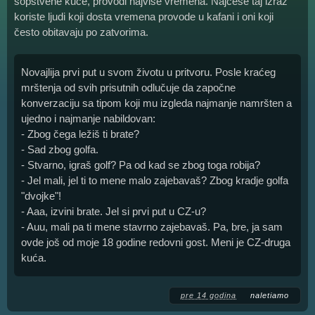
sopstvene kuće, provodi najviše vremena. Najčeše taj izraz
koriste ljudi koji dosta vremena provode u kafani i oni koji
često obitavaju po zatvorima.
Novajlija prvi put u svom životu u pritvoru. Posle kraćeg
mrštenja od svih prisutnih odlučuje da započne
konverzaciju sa tipom koji mu izgleda najmanje namršten a
ujedno i najmanje nabildovan:
- Zbog čega ležiš ti brate?
- Sad zbog golfa.
- Stvarno, igraš golf? Pa od kad se zbog toga robija?
- Jel mali, jel ti to mene malo zajebavaš? Zbog kradje golfa
"dvojke"!
- Aaa, izvini brate. Jel si prvi put u CZ-u?
- Auu, mali pa ti mene stavrno zajebavaš. Pa, bre, ja sam
ovde još od moje 18 godine redovni gost. Meni je CZ-druga
kuća.
pre 14 godina
naletiamo