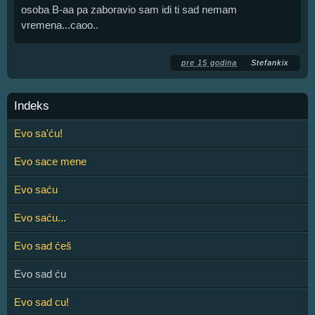
osoba B-aa pa zaboravio sam idi ti sad nemam
vremena...caoo..
pre 15 godina
Stefankix
Indeks
Evo sa'ću!
Evo sace mene
Evo saću
Evo saću...
Evo sad ćeš
Evo sad ću
Evo sad cu!