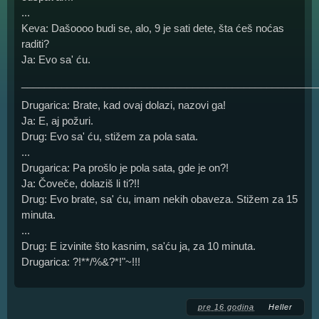
...
Keva: Dašoooo budi se, alo, 9 je sati dete, šta ćeš noćas
raditi?
Ja: Evo sa' ću.
____________________________________________________
Drugarica: Brate, kad ovaj dolazi, nazovi ga!
Ja: E, aj požuri.
Drug: Evo sa' ću, stižem za pola sata.
...
Drugarica: Pa prošlo je pola sata, gde je on?!
Ja: Čoveče, dolaziš li ti?!!
Drug: Evo brate, sa' ću, imam nekih obaveza. Stižem za 15
minuta.
...
Drug: E izvinite što kasnim, sa'ću ja, za 10 minuta.
Drugarica: ?!**/%&?*!"~!!!
pre 16 godina
Heller