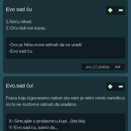
Evo sad ću
1.Neću nikad.
2.'Oću boli me kurac.
-Ovo je hitno,mora odmah da se uradi!
-Evo sad ću.
pre 17 godina
lud
Evo,sad ću!
Fraza koju izgovaramo nakon sto nam je neko nesto naredio,a
mi to ne možemo odmah da uradimo.
X:-Sine,ajde u prodavnicu,kupi...(bla bla)
Y:-Evo sad cu, samo da...