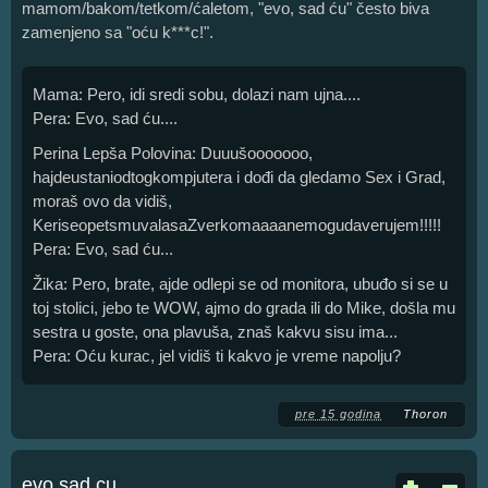
mamom/bakom/tetkom/ćaletom, "evo, sad ću" često biva
zamenjeno sa "oću k***c!".
Mama: Pero, idi sredi sobu, dolazi nam ujna....
Pera: Evo, sad ću....
Perina Lepša Polovina: Duuušooooooo,
hajdeustaniodtogkompjutera i dođi da gledamo Sex i Grad,
moraš ovo da vidiš,
KeriseopetsmuvalasaZverkomaaaanemogudaverujem!!!!!
Pera: Evo, sad ću...
Žika: Pero, brate, ajde odlepi se od monitora, ubuđo si se u
toj stolici, jebo te WOW, ajmo do grada ili do Mike, došla mu
sestra u goste, ona plavuša, znaš kakvu sisu ima...
Pera: Oću kurac, jel vidiš ti kakvo je vreme napolju?
pre 15 godina
Thoron
evo sad cu