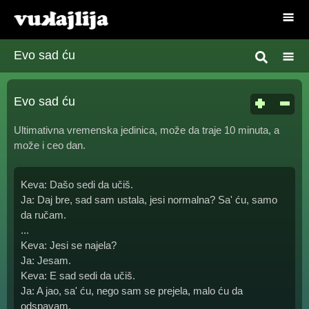
Evo sad ću
Evo sad ću
Ultimativna vremenska jedinica, može da traje 10 minuta, a
može i ceo dan.
Keva: Dašo sedi da učiš.
Ja: Daj bre, sad sam ustala, jesi normalna? Sa' ću, samo
da ručam.
...
Keva: Jesi se najela?
Ja: Jesam.
Keva: E sad sedi da učiš.
Ja: A jao, sa' ću, nego sam se prejela, malo ću da
odspavam.