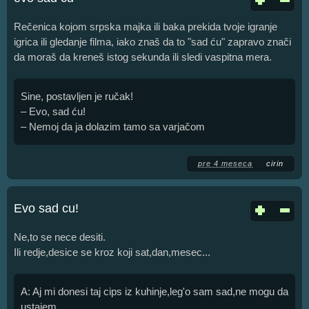
Rečenica kojom srpska majka ili baka prekida tvoje igranje
igrica ili gledanje filma, iako znaš da to "sad ću" zapravo znači
da moraš da kreneš istog sekunda ili sledi vaspitna mera.
Sine, postavljen je ručak!
– Evo, sad ću!
– Nemoj da ja dolazim tamo sa varjačom
pre 4 meseca
cirin
Evo sad cu!
Ne,to se nece desiti.
Ili redje,desice se kroz koji sat,dan,mesec...
A: Aj mi donesi taj cips iz kuhinje,leg'o sam sad,ne mogu da
ustajem