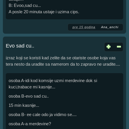
B: Evoo,sad cu...
A posle 20 minuta ustaje i uzima cips.
pre 15 godina
Ana_anchi
Evo sad cu..
izraz koji se koristi kad zelite da se otariste osobe koja vas
tera nesto da uradite sa namerom da to zapravo ne uradite....
osoba A-idi kod komsije uzmi merdevine dok si
kuci,trabace mi kasnije...
osoba B-evo sad cu..
15 min kasnije...
osoba B- ee cale odo ja vidimo se....
osoba A-a merdevine?