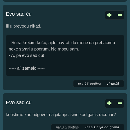
Evo sad ću
Ili u prevodu nikad.
- Sutra krečim kuću, ajde navrati do mene da prebacimo
neke stvari u podrum. Ne mogu sam.
- A, pa evo sad ću!
----- al' zamalo -----
pre 16 godina
virus15
Evo sad cu
koristimo kao odgovor na pitanje : sine,kad gasis racunar?
pre 15 godina
Tesa Delija do groba