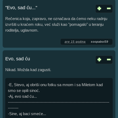
"Evo, sad ću..."
Rečenica koja, zapravo, ne označava da ćemo neku radnju
izvršiti u kraćem roku, već služi kao "pomagalo" u teranju
roditelja, uglavnom.
pre 15 godina
soopaboi59
Evo, sad ću
Nikad. Možda kad zagusti.
-E, Stevo, aj obriši onu fotku sa mnom i sa Miletom kad
smo se opili sinoć.
-Aj, evo sad ću...
-----------------------------------------------------------------------------
--------
-Sine, aj baci smeće...