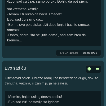
-Evo, sad ću ćale, samo poruku Đoletu da pošaljem.
sat vremena kasnije
-Jesam li ti rekao da baciš smeće!?
Evo, sad ću samo da...
-Bem ti sve po spisku, diži dupe lenjo i baci to smeće,
smesta!
-Dobro, dobro, šta se ljutiš odma', sad sam hteo da
krenem...
pre 14 godina
nemus995
Evo sad ću
Ultimativni odjeb. Odlaže radnju za neodređeno dugo, dok se
trenutna, važnija, ili zanimljivija ne završi.
-Momire, hajde usisaj dnevnu sobu!
-Evo sad ću! :nastavlja sa igricom: