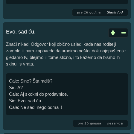
pre 16 godina
SlashVgd
Evo, sad ću.
Znači nikad. Odgovor koji obično usledi kada nas roditelji
zamole ili nam zapovede da uradimo nešto, dok najopuštenije
gledamo tv, blejimo ili tome slično, i to kažemo da bismo ih
skinuli s vrata.
Ćale: Sine? Šta radiš?
Sin: A?
Ćale: Aj skokni do prodavnice.
Sin: Evo, sad ću.
Ćale: Ne sad, nego odma' !
pre 15 godina
nesanica