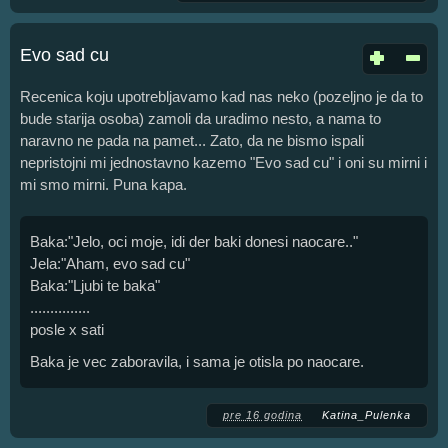
Evo sad cu
Recenica koju upotrebljavamo kad nas neko (pozeljno je da to
bude starija osoba) zamoli da uradimo nesto, a nama to
naravno ne pada na pamet... Zato, da ne bismo ispali
nepristojni mi jednostavno kazemo "Evo sad cu" i oni su mirni i
mi smo mirni. Puna kapa.
Baka:"Jelo, oci moje, idi der baki donesi naocare.."
Jela:"Aham, evo sad cu"
Baka:"Ljubi te baka"
...............
posle x sati
Baka je vec zaboravila, i sama je otisla po naocare.
pre 16 godina
Katina_Pulenka