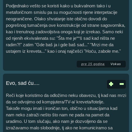
Podjednako vešto se koristi kako u bukvalnom tako i u
metaforičnom smislu pa su mogućnosti njene interpetacije
neograničene. Olako shvatanje iste obično dovodi do
pogrešnog tumačenja ove konstrukcije od strane sagovornika,
kao i trenutnog zadovoljstva onoga koji je izrekao. Samo neki
od njenih ekvivalenata su: "Šta me je**š sad kad ništa ne
radim?!" zatim "Gde baš ja i gde baš sad..." "Mrzi me da
ustajem iz kreveta..." kao i onaj najčešći "Hoću, zabole me."
pre 15 godina
Vokas
Evo, sad ću....
Reči koje koristimo da odložimo neku obavezu, tj kad nas mrzi
da se odvojimo od kompjutera/TV-a/ kreveta/fotelje.
Takođe mogu imati i ironičan ton, obično u situacijama kad
nam neko zatraži nešto što nam ne pada na pamet da
uradimo. U tom slučaju, ako nam je dozvoljeno da se
izražavamo malo slobodnije, tj ako ne komuniciramo sa