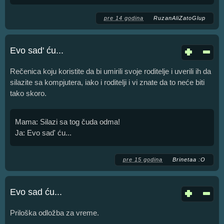
pre 14 godina
RuzanAliZatoGlup
Evo sad' ću...
Rečenica koju koristite da bi umirili svoje roditelje i uverili ih da
silazite sa kompjutera, iako i roditelji i vi znate da to neće biti
tako skoro.
Mama: Silazi sa tog čuda odma!
Ja: Evo sad' ću...
pre 15 godina
Brinetaa :O
Evo sad ću...
Priloška odložba za vreme.