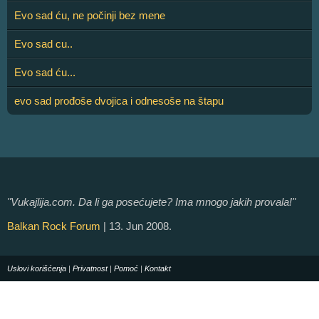
Evo sad ću, ne počinji bez mene
Evo sad cu..
Evo sad ću...
evo sad prođoše dvojica i odnesoše na štapu
"Vukajlija.com. Da li ga posećujete? Ima mnogo jakih provala!"
Balkan Rock Forum
| 13. Jun 2008.
Uslovi korišćenja
|
Privatnost
|
Pomoć
|
Kontakt