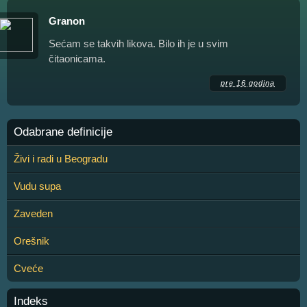
Granon
Sećam se takvih likova. Bilo ih je u svim
čitaonicama.
pre 16 godina
Odabrane definicije
Živi i radi u Beogradu
Vudu supa
Zaveden
Orešnik
Cveće
Indeks