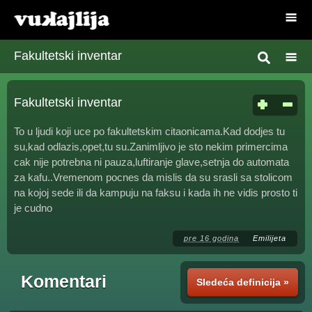
Fakultetski inventar
Fakultetski inventar
To u ljudi koji uce po fakultetskim citaonicama.Kad dodjes tu
su,kad odlazis,opet,tu su.Zanimljivo je sto nekim primercima
cak nije potrebna ni pauza,luftiranje glave,setnja do automata
za kafu..Vremenom pocnes da mislis da su srasli sa stolicom
na kojoj sede ili da kampuju na faksu i kada ih ne vidis prosto ti
je cudno
pre 16 godina
Emilijeta
Komentari
Sledeća definicija »