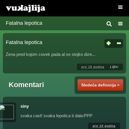
Fatalna lepotica
Fatalna lepotica
Zena pred kojom covek pada al se stojko dize...
pre 16 godina
L@ki
Komentari
Sledeća definicija »
siny
svaka cast! svaka lepotica ti dala:PPP
pre 16 godina