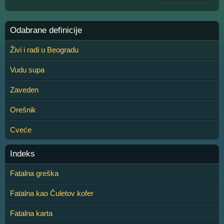
Odabrane definicije
Živi i radi u Beogradu
Vudu supa
Zaveden
Orešnik
Cveće
Indeks
Fatalna greška
Fatalna kao Čuletov kofer
Fatalna karta