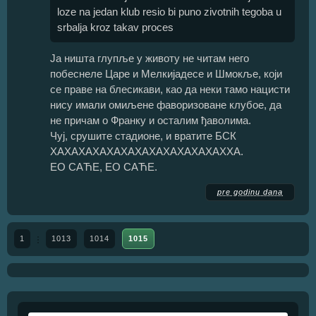
loze na jedan klub resio bi puno zivotnih tegoba u
srbalja kroz takav proces
Ја ништа глупље у животу не читам него
побеснеле Царе и Мелкијадесе и Шмокље, који
се праве на блесикави, као да неки тамо нацисти
нису имали омиљене фаворизоване клубое, да
не причам о Франку и осталим ђаволима.
Чуј, срушите стадионе, и вратите БСК
ХАХАХАХАХАХАХАХАХАХАХАХАХХА.
ЕО САЋЕ, ЕО САЋЕ.
pre godinu dana
1
1013
1014
1015