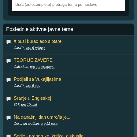
Poslednje aktivne javne teme
# pusi kurac aco siptare
Cara™,
pre 9 minuta
TEORIJE ZAVERE
Cabadath,
pre sat vremena
Podijeli sa Vukajlijašima
Cara™,
pre 5 sati
Sranje u Engleskoj
627,
pre 10 sati
Na današnji dan umro/la je...
Секулин шотан,
pre 22 sata
Serije - preporuke, kritike, diskusija