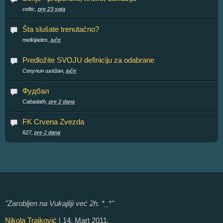
celtic,
pre 23 sata
Šta slušate trenutačno?
melkijades,
juče
Predložite SVOJU definiciju za odabrane
Секулин шотан,
juče
Фудбал
Cabadath,
pre 2 dana
FK Crvena Zvezda
627,
pre 2 dana
"Zarobljen na Vukajliji već 2h. *_*"
Nikola Trajković
| 14. Mart 2011.