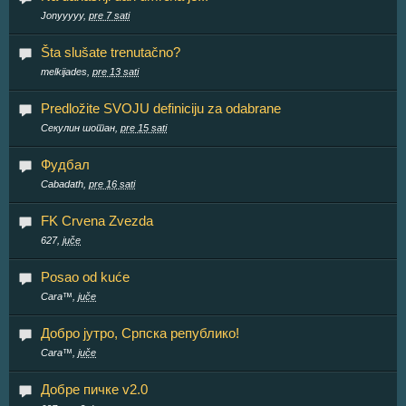
Jonyyyyy,
pre 7 sati
Šta slušate trenutačno?
melkijades,
pre 13 sati
Predložite SVOJU definiciju za odabrane
Секулин шотан,
pre 15 sati
Фудбал
Cabadath,
pre 16 sati
FK Crvena Zvezda
627,
juče
Posao od kuće
Cara™,
juče
Добро јутро, Српска републико!
Cara™,
juče
Добре пичке v2.0