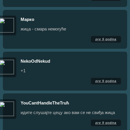
Марко
жица - смара немогуће
pre 9 godina
NekoOdNekud
+1
pre 9 godina
YouCantHandleTheTruћ
идите слушајте цецу ако вам се не свиђа жица
pre 9 godina