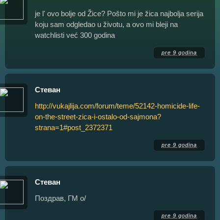
je l' ovo bolje od Žice? Pošto mi je žica najbolja serija
koju sam odgledao u životu, a ovo mi bleji na
watchlisti već 300 godina
pre 9 godina
Стеван
http://vukajlija.com/forum/teme/52142-homicide-life-
on-the-street-zica-i-ostalo-od-sajmona?
strana=1#post_2372371
pre 9 godina
Стеван
Поздрав, ГМ о/
pre 9 godina