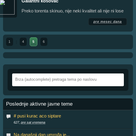
Galantni kosovac
Preko torenta skinuo, nije neki kvalitet ali nije ni lose
pre mesec dana
1
4
5
6
Poslednje aktivne javne teme
# pusi kurac aco siptare
627,
pre sat vremena
Na današnji dan umro/la je...