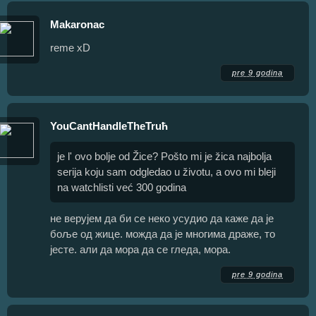
Makaronac
reme xD
pre 9 godina
YouCantHandleTheTruћ
je l' ovo bolje od Žice? Pošto mi je žica najbolja
serija koju sam odgledao u životu, a ovo mi bleji
na watchlisti već 300 godina
не верујем да би се неко усудио да каже да је
боље од жице. можда да је многима драже, то
јесте. али да мора да се гледа, мора.
pre 9 godina