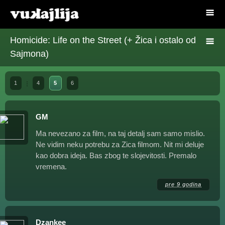
Homicide: Life on the Street (+ Žica i ostalo od
Sajmona)
1
4
5
6
GM
Ma nevezano za film, na taj detalj sam samo mislio.
Ne vidim neku potrebu za Zica filmom. Nit mi deluje
kao dobra ideja. Bas zbog te slojevitosti. Premalo
vremena.
pre 9 godina
Dzankee