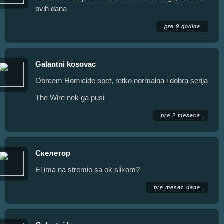
ovih dana
pre 9 godina
Galantni kosovac
Obrcem Homicide opet, retko normalna i dobra serija
The Wire nek ga pusi
pre 2 meseca
Скелетор
El ima na stremio sa ok slikom?
pre mesec dana