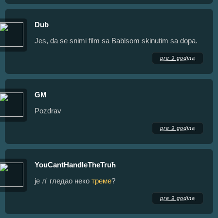
Dub
Jes, da se snimi film sa Bablsom skinutim sa dopa.
pre 9 godina
GM
Pozdrav
pre 9 godina
YouCantHandleTheTruћ
је л' гледао неко
треме
?
pre 9 godina