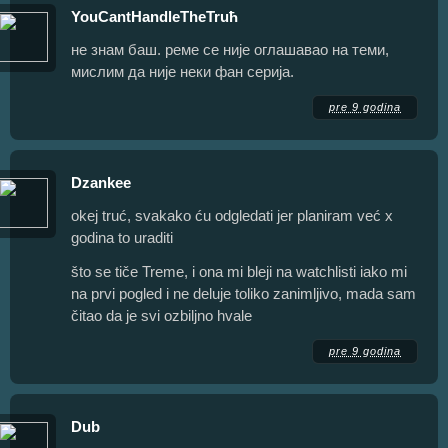
YouCantHandleTheTruћ
не знам баш. реме се није оглашавао на теми,
мислим да није неки фан серија.
pre 9 godina
Dzankee
okej truć, svakako ću odgledati jer planiram već x
godina to uraditi
što se tiče Treme, i ona mi bleji na watchlisti iako mi
na prvi pogled i ne deluje toliko zanimljivo, mada sam
čitao da je svi ozbiljno hvale
pre 9 godina
Dub