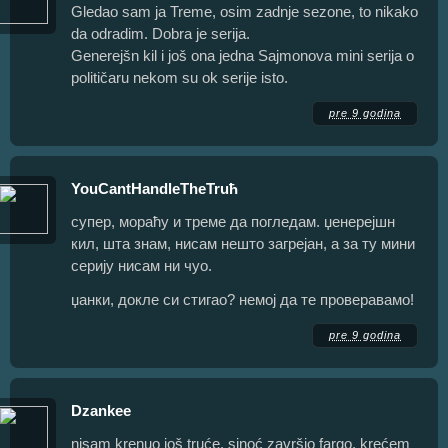
Gledao sam ja Treme, osim zadnje sezone, to nikako
da odradim. Dobra je serija.
Generejšn kil i još ona jedna Sajmonova mini serija o
političaru nekom su ok serije isto.
pre 9 godina
YouCantHandleTheTruћ
супер, мораћу и треме да погледам. џенерејшн
кил, шта знам, нисам нешто загрејан, а за ту мини
серију нисам ни чуо.
џанки, докле си стигао? немој да те проверавамо!
pre 9 godina
Dzankee
nisam krenuo još truće, sinoć završio fargo, krećem