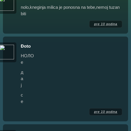
nolo,kneginja milica je ponosna na tebe,nemoj tuzan
biti
pre 10 godina
Đoto
НОЛО
е
д
а
ј
с
е
pre 10 godina