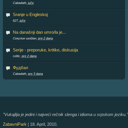
Cabadath,
juče
Sranje u Engleskoj
627,
juče
Na današnji dan umro/la je...
Секулин шотан,
pre 2 dana
Serije - preporuke, kritike, diskusija
celtic,
pre 2 dana
Фудбал
Cabadath,
pre 3 dana
"Vukajlija je jedini i najveći rečnik slenga i idioma u srpskom jeziku."
ZabavniPark
| 18. April, 2010.