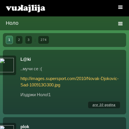
Ноло
1
2
3
274
L@ki
..мучи се :(
http://images.supersport.com/2010/Novak-Djokovic-
Sad-100913G300.jpg
Издржи Ноло!1
pre 10 godina
plok