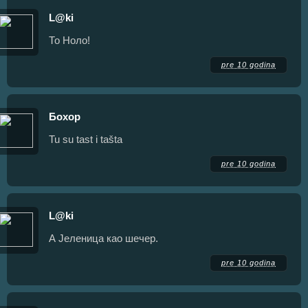
L@ki
То Ноло!
pre 10 godina
Бохор
Tu su tast i tašta
pre 10 godina
L@ki
А Јеленица као шечер.
pre 10 godina