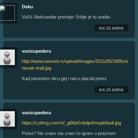
Deku
Vučić Aleksandar premijer Srbije je to uradio.
pre 10 godina
vucicupederu
http://www.novosti.rs/upload/images/2011/05/1605n/sp-
novak-mali.jpg
Kad porastem bicu gej i necu placati porez
pre 10 godina
vucicupederu
https://i.ytimg.com/vi/_g66pGnbdp4/mqdefault.jpg
Porez? Ne znam sta znaci to igram u praznom