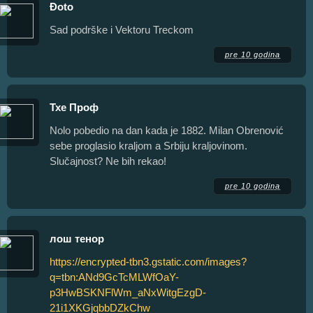
Đoto
Sad podrške i Vektoru Treckom
pre 10 godina
Тхе Проф
Nolo pobedio na dan kada je 1882. Milan Obrenović
sebe proglasio kraljom a Srbiju kraljovinom.
Slučajnost? Ne bih rekao!
pre 10 godina
лош тенор
https://encrypted-tbn3.gstatic.com/images?
q=tbn:ANd9GcTcMLWfOaY-
p3HwBSKNFlWm_aNxWitgEzgD-
21i1XKGjqbbDZkChw