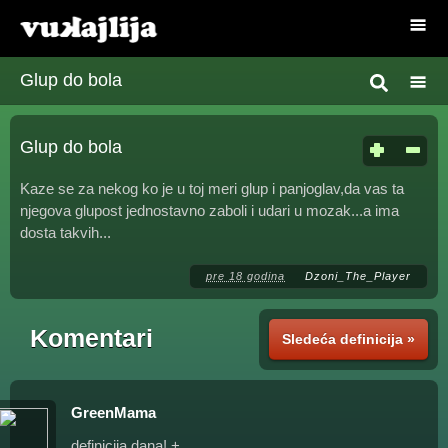
Glup do bola
Glup do bola
Kaze se za nekog ko je u toj meri glup i panjoglav,da vas ta
njegova glupost jednostavno zaboli i udari u mozak...a ima
dosta takvih...
pre 18 godina
Dzoni_The_Player
Komentari
Sledeća definicija »
GreenMama
definicija dana! +