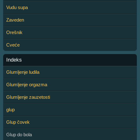
Vudu supa
Zaveden
Orešnik
Cveće
Indeks
Glumljenje ludila
Glumljenje orgazma
Glumljenje zauzetosti
glup
Glup čovek
Glup do bola