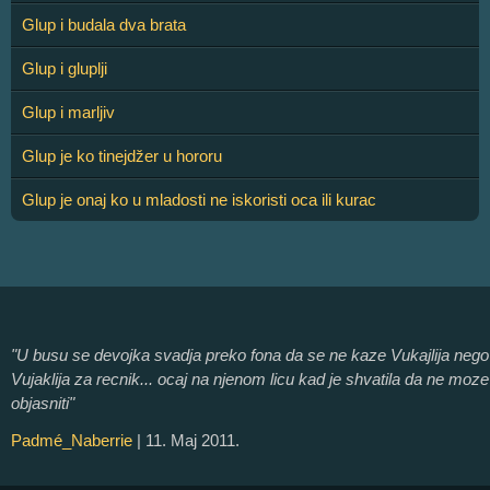
Glup i budala dva brata
Glup i gluplji
Glup i marljiv
Glup je ko tinejdžer u hororu
Glup je onaj ko u mladosti ne iskoristi oca ili kurac
"U busu se devojka svadja preko fona da se ne kaze Vukajlija nego
Vujaklija za recnik... ocaj na njenom licu kad je shvatila da ne moze
objasniti"
Padmé_Naberrie
| 11. Maj 2011.