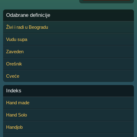
Odabrane definicije
Živi i radi u Beogradu
Vudu supa
Zaveden
Orešnik
Cveće
Indeks
Hand made
Hand Solo
Handjob