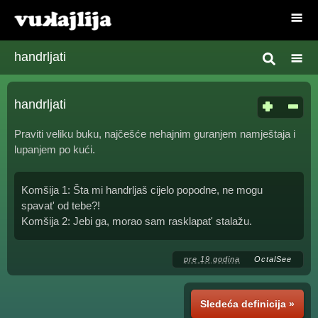
handrljati
handrljati
Praviti veliku buku, najčešće nehajnim guranjem namještaja i
lupanjem po kući.
Komšija 1: Šta mi handrljaš cijelo popodne, ne mogu
spavat' od tebe?!
Komšija 2: Jebi ga, morao sam rasklapat' stalažu.
pre 19 godina
OctalSee
Sledeća definicija »