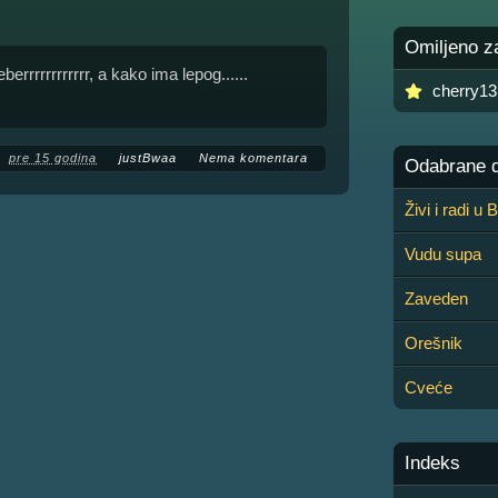
Omiljeno z
rrrrrrrrrrrr, a kako ima lepog......
cherry13
pre 15 godina
justBwaa
Nema komentara
Odabrane de
Živi i radi u
Vudu supa
Zaveden
Orešnik
Cveće
Indeks