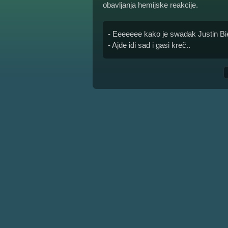
obavljanja hemijske reakcije.
- Eeeeeee kako je swadak Justin Biebe
- Ajde idi sad i gasi kreč..