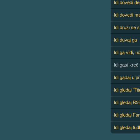
Idi dovedi d
Idi dovedi 
Idi druži se
Idi duvaj ga
Idi ga vidi, u
Idi gasi kreč
Idi gađaj u p
Idi gledaj "Ti
Idi gledaj B9
Idi gledaj F
Idi gledaj fud