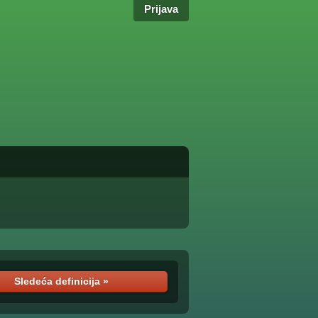
Prijava
Sledeća definicija »