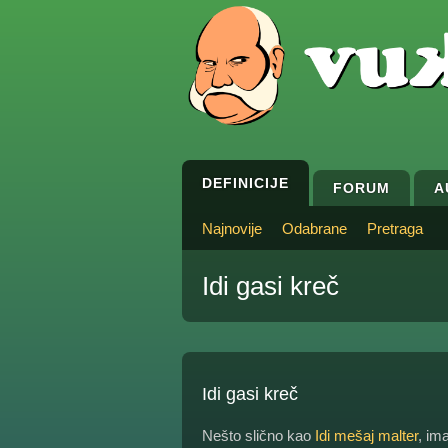
DEFINICIJE
FORUM
A
Najnovije
Odabrane
Pretraga
Idi gasi kreč
Idi gasi kreč
Nešto slično kao
Idi mešaj malter
, im