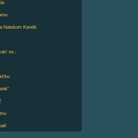
edu
mamu
 sa Natašom Kandić
ćuto' se..
rečku
tanik"
2
armu
bal!