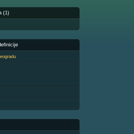
a (1)
finicije
 Beogradu