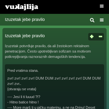
Izuzetak jebe pravilo
Izuzetak jebe pravilo
Izuzetak potvrđuje pravilo, da ali žestokom rektalnom
penetracijom. Često upotrebljivan sofizam sa motivom
potkrepljivanja raznoraznih demagoških tendencija.
Pred vratima stana.
zvr! zvr! zvr! zvr! DUM DUM zvr! zvr! zvr! zvr! DUM DUM
zvr! zvr..
{otvaraju se vrata}
---- Jesi li ti luuud ?!?
- Hitno batice hitno !
---- More marš ti u pičku materinu, a ne na Drinu! Deset