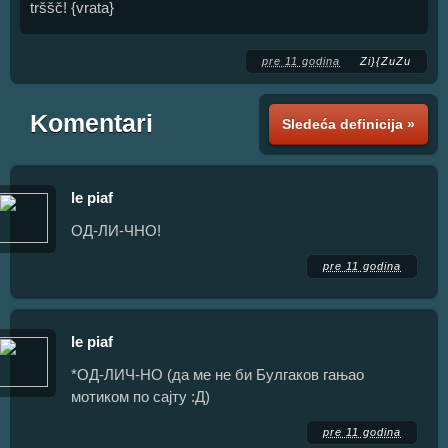
trššč! {vrata}
pre 11 godina
Zi}{ZuZu
Komentari
Sledeća definicija »
le piaf
ОД-ЛИ-ЧНО!
pre 11 godina
le piaf
*ОД-ЛИЧ-НО (да ме не би Булгаков гањао
мотиком по сајту :Д)
pre 11 godina