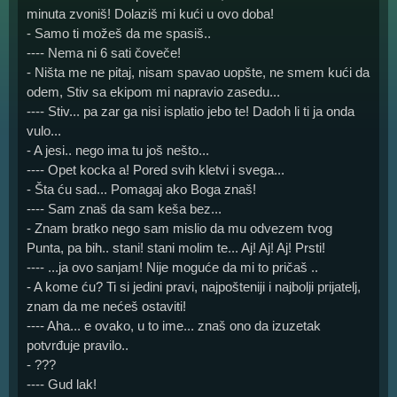
minuta zvoniš! Dolaziš mi kući u ovo doba!
- Samo ti možeš da me spasiš..
---- Nema ni 6 sati čoveče!
- Ništa me ne pitaj, nisam spavao uopšte, ne smem kući da
odem, Stiv sa ekipom mi napravio zasedu...
---- Stiv... pa zar ga nisi isplatio jebo te! Dadoh li ti ja onda
vulo...
- A jesi.. nego ima tu još nešto...
---- Opet kocka a! Pored svih kletvi i svega...
- Šta ću sad... Pomagaj ako Boga znaš!
---- Sam znaš da sam keša bez...
- Znam bratko nego sam mislio da mu odvezem tvog
Punta, pa bih.. stani! stani molim te... Aj! Aj! Aj! Prsti!
---- ...ja ovo sanjam! Nije moguće da mi to pričaš ..
- A kome ću? Ti si jedini pravi, najpošteniji i najbolji prijatelj,
znam da me nećeš ostaviti!
---- Aha... e ovako, u to ime... znaš ono da izuzetak
potvrđuje pravilo..
- ???
---- Gud lak!