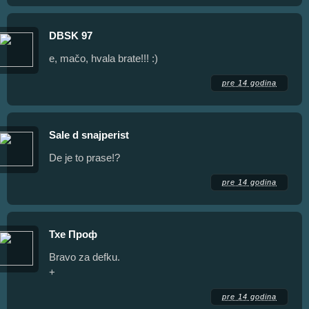
DBSK 97
e, mačo, hvala brate!!! :)
pre 14 godina
Sale d snajperist
De je to prase!?
pre 14 godina
Тхе Проф
Bravo za defku.
+
pre 14 godina