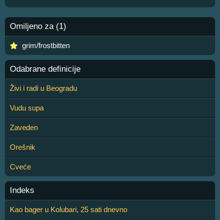
Omiljeno za (1)
grim/frostbitten
Odabrane definicije
Živi i radi u Beogradu
Vudu supa
Zaveden
Orešnik
Cveće
Indeks
Kao bager u Kolubari, 25 sati dnevno