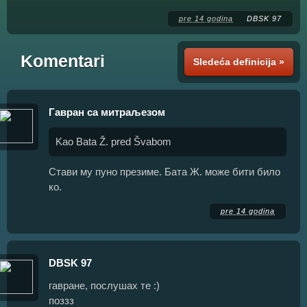
pre 14 godina
DBSK 97
Komentari
Sledeća definicija »
Гавран са митраљезом
Kao Bata Ž. pred Švabom
Стави му пуно презиме. Бата Ж. може бити било
ко.
pre 14 godina
DBSK 97
гавране, послушах те :)
поззз