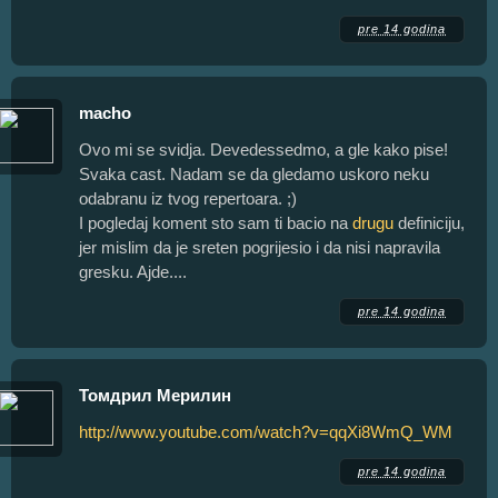
pre 14 godina
macho
Ovo mi se svidja. Devedessedmo, a gle kako pise!
Svaka cast. Nadam se da gledamo uskoro neku
odabranu iz tvog repertoara. ;)
I pogledaj koment sto sam ti bacio na
drugu
definiciju,
jer mislim da je sreten pogrijesio i da nisi napravila
gresku. Ajde....
pre 14 godina
Томдрил Мерилин
http://www.youtube.com/watch?v=qqXi8WmQ_WM
pre 14 godina