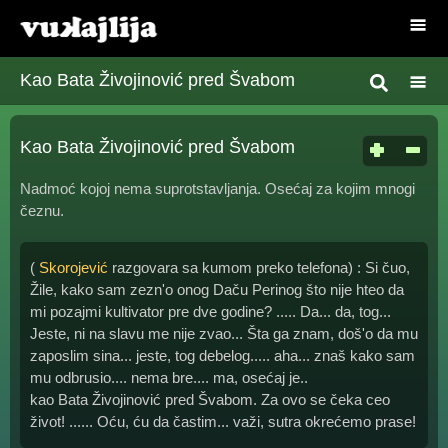
Kao Bata Živojinović pred Švabom
Kao Bata Živojinović pred Švabom
Nadmoć kojoj nema suprotstavljanja. Osećaj za kojim mnogi
čeznu.
(
Skorojević
razgovara sa kumom preko telefona) : Si čuo,
Žile, kako sam zezn'o onog Daču Perinog što nije hteo da
mi pozajmi kultivator pre dve godine? ..... Da... da, tog...
Jeste, ni na slavu me nije zvao... Šta ga znam, doš'o da mu
zaposlim sina... jeste, tog debelog..... aha... znaš kako sam
mu odbrusio.... nema bre.... ma, osećaj je..
kao Bata Živojinović pred Švabom. Za ovo se čeka ceo
život! ...... Oću, ću da častim... važi, sutra okrećemo prase!