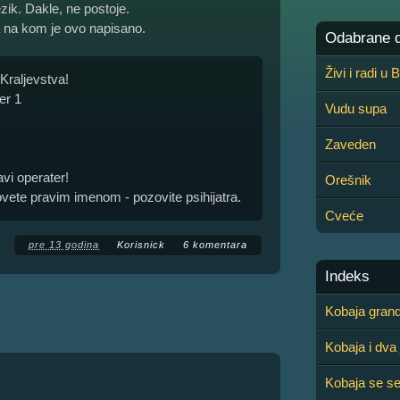
ezik. Dakle, ne postoje.
ka na kom je ovo napisano.
Odabrane de
Živi i radi u
Kraljevstva!
er 1
Vudu supa
Zaveden
avi operater!
Orešnik
zovete pravim imenom - pozovite psihijatra.
Cveće
pre 13 godina
Korisnick
6 komentara
Indeks
Kobaja gran
Kobaja i dva 
Kobaja se s