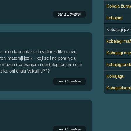
Kobaja žuraj
pre 13 godina
kobajagi
Kobajagi jezi
kobajagi maf
ju, nego kao anketu da vidim koliko u ovoj
Kobajagi mu
ni maternji jezik - koji se i ne pominje u
anje mozga (sa pranjem i centrifugiranjem) čini
kobajagrand
ku oni čitaju Vukajliju???
Kobajagu
pre 13 godina
Kobajašisanj
pre 13 godina