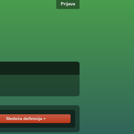
Prijava
Sledeća definicija »