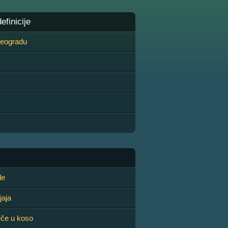
finicije
 Beogradu
de
jaja
eče u koso