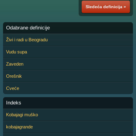
Sledeća definicija »
Odabrane definicije
Živi i radi u Beogradu
Vudu supa
Zaveden
Orešnik
Cveće
Indeks
Kobajagi muško
kobajagrande