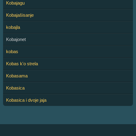
Kobajagu
Kobajašisanje
kobajla
Kobajonet
kobas
Kobas k'o strela
Kobasama
Kobasica
Kobasica i dvoje jaja