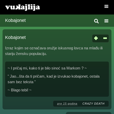
Kobajonet
Kobajonet
Izraz kojim se označava oružje iskusnog lovca na mlađu ili
stariju žensku populaciju.
~ I pričaj mi, kako ti je bilo sinoć sa Markom ? ~
" Jao...šta da ti pričam, kad je izvukao kobajonet, ostala
sam bez teksta "
~ Blago tebi! ~
pre 15 godina
CRAZY DEATH