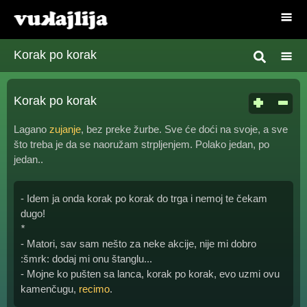
Korak po korak
Korak po korak
Lagano
zujanje
, bez preke žurbe. Sve će doći na svoje, a sve
što treba je da se naoružam strpljenjem. Polako jedan, po
jedan..
- Idem ja onda korak po korak do trga i nemoj te čekam
dugo!
*
- Matori, sav sam nešto za neke akcije, nije mi dobro
:šmrk: dodaj mi onu štanglu...
- Mojne ko pušten sa lanca, korak po korak, evo uzmi ovu
kamenčugu,
recimo
.