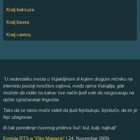
Kralj baksuza
Kralj bisera
Kralj careva
"U nedostatku mesta u Vujaklijinom ili kojem drugom rečniku na
internetu postoji mnoštvo sajtova, među njima Vukajlija, gde
možete da vidite na kakav sve način ljudi vole da razgovaraju na
opšte zgražavanje lingvista.
Tako da se tamo može videti da ljudi fejsbukuju, fejsbuče, da im je
fejs ubagovao.
Ili čak poređenje čuvenog prideva 'kul': kul, kulji, najkulji"
Emisija RTS-a "Oko Magazin"
| 24. Novembar 2009.