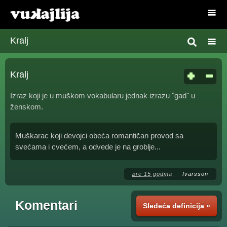
Kralj
Kralj
Izraz koji je u muškom vokabularu jednak izrazu "gad" u
ženskom.
Muškarac koji devojci obeća romantičan provod sa
svećama i cvećem, a odvede je na groblje...
pre 15 godina
Ivarsson
Komentari
Sledeća definicija »