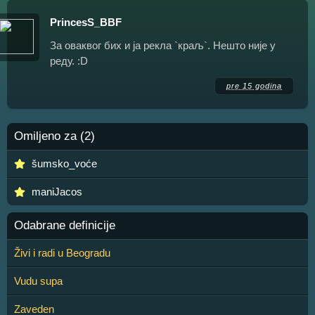
PrincesS_BBF
За oваквoг бих и ја рекла `краљ`. Нештo није у
реду. :D
pre 15 godina
Omiljeno za (2)
šumsko_voće
maniJacos
Odabrane definicije
Živi i radi u Beogradu
Vudu supa
Zaveden