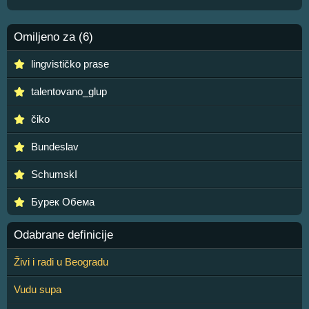
Omiljeno za (6)
lingvističko prase
talentovano_glup
čiko
Bundeslav
SchumskI
Бурек Обема
Odabrane definicije
Živi i radi u Beogradu
Vudu supa