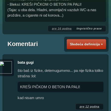
- Bleksi: KREŠI PIČKOM O BETON PA PALI!
(Tajac u oba dela. Hladni, amonijačni vazduh WC-a nas
proždire, a cigarete ni od korova...)
pre 16 godina
lingvističko prase
Komentari
Sledeća definicija »
bata gugi
što baš iz fizike, detemugumeno... pa nije fizika toliko
strašna :lol:
KREŠI PIČKOM O BETON PA PALI!
kad nisam umro
pre 12 godina