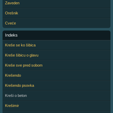
Zaveden
Orešnik
Cveće
Indeks
Kreše se ko šibica
Kreše šibicu o glavu
Kreše sve pred sobom
Krešendo
Krešendo psovka
Kreši o beton
Krešimir