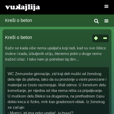
Kreši o beton
Kreši o beton
Kaže se kada više nema upaljača koji radi, kad su sve šibice
mokre i kada, izbuljenih očiju, blenemo jedni u druge nemo
tražeći izlaz. I tako nam je potreban taj dim...
WC Zemunske gimnazije, zid koji deli muški od ženskog
dela nije do plafona, tako da su prostorije u visini povezane i
materijal se često razmenjuje. Mali odmor. U ženskom delu
komešanje, jer nijedna od riba nema ništa za pripaljivanje.
U muškom delu Bleksi sa drugarima, na prethodnom času
dobio keca iz fizike, mrk kao gradonosni oblak. Iz ženskog
se začuje:
- Momci, jel ima neko upaljač, ju-huuu!?