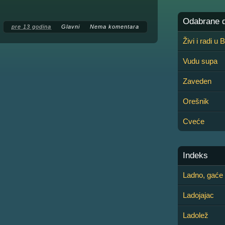
Odabrane de
pre 13 godina
Glavni
Nema komentara
Živi i radi u
Vudu supa
Zaveden
Orešnik
Cveće
Indeks
Ladno, gaće 
Ladojajac
Ladolež