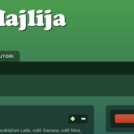
UTORI
reciklažom Lade, voliš Samara, voliš Niva,