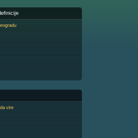
finicije
 Beogradu
da vire