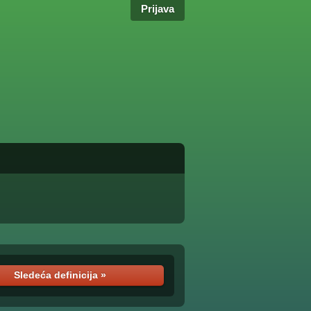
Prijava
Sledeća definicija »