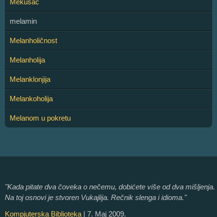
Mekusac
melamin
Melanholičnost
Melanholija
Melanklonjija
Melankoholija
Melanom u pokretu
"Kada pitate dva čoveka o nečemu, dobićete više od dva mišljenja.
Na toj osnovi je stvoren Vukajlija. Rečnik slenga i idioma."
Kompjuterska Biblioteka
| 7. Maj 2009.