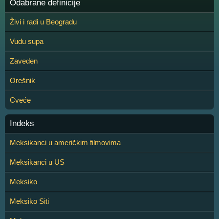
Odabrane definicije
Živi i radi u Beogradu
Vudu supa
Zaveden
Orešnik
Cveće
Indeks
Meksikanci u američkim filmovima
Meksikanci u US
Meksiko
Meksiko Siti