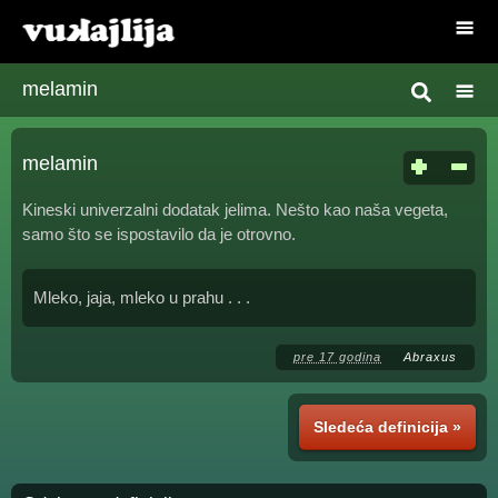
melamin
melamin
Kineski univerzalni dodatak jelima. Nešto kao naša vegeta,
samo što se ispostavilo da je otrovno.
Mleko, jaja, mleko u prahu . . .
pre 17 godina
Abraxus
Sledeća definicija »