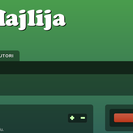
UTORI
u.