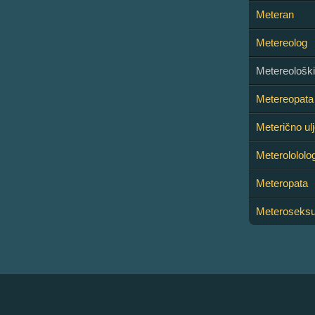
Meteran
Metereolog
Metereološki
Metereopata
Meterično ul
Meterolololog
Meteropata
Meteroseksu