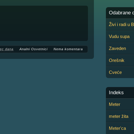
Odabrane de
Živi i radi u
Vudu supa
Zaveden
ec dana
Analni Osvetnici
Nema komentara
Orešnik
Cveće
Indeks
Meter
meter žita
Meter'ca