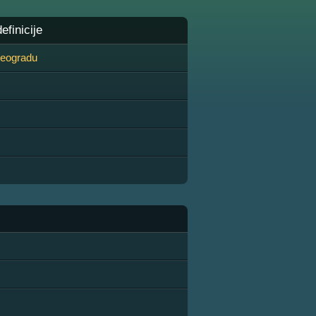
finicije
 Beogradu