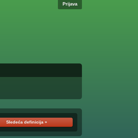
Prijava
Sledeća definicija »