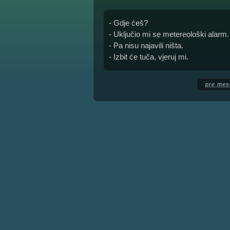
- Gdje ćeš?
- Uključio mi se metereološki alarm.
- Pa nisu najavili ništa.
- Izbit će tuča, vjeruj mi.
pre mes