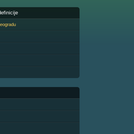
finicije
 Beogradu