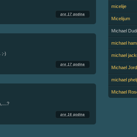
micelije
pre 17 godina
Micelijum
Michael Dudi
michael ham
 ;-)
michael jac
pre 17 godina
Michael Jor
michael phel
Michael Ros
....?
pre 16 godina