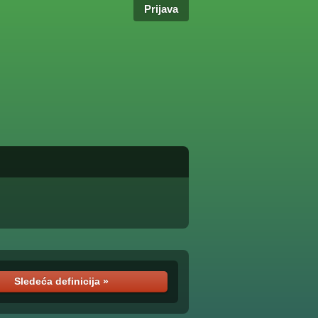
Prijava
Sledeća definicija »