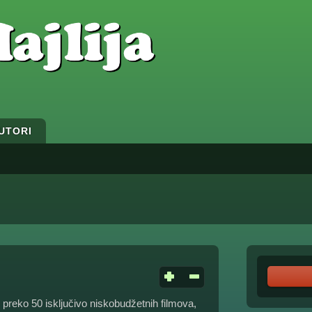
UTORI
 preko 50 isključivo niskobudžetnih filmova,