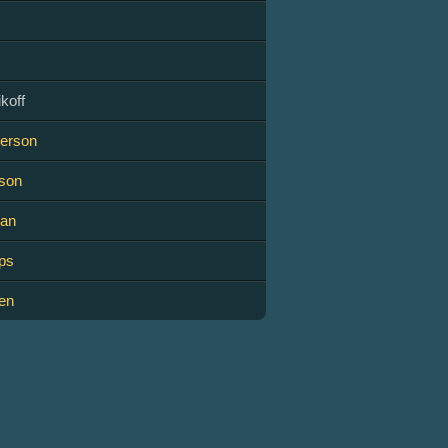
koff
erson
kson
dan
ps
en