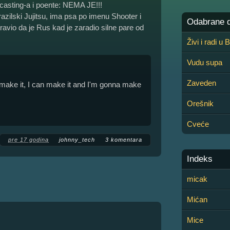
 casting-a i poente: NEMA JE!!!
brazilski Jujitsu, ima psa po imenu Shooter i
Odabrane de
avio da je Rus kad je zaradio silne pare od
Živi i radi u
Vudu supa
:
Zaveden
to make it, I can make it and I'm gonna make
Orešnik
Cveće
pre 17 godina
johnny_tech
3 komentara
Indeks
micak
Mićan
Mice