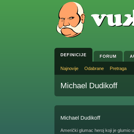
DEFINICIJE
FORUM
A
Najnovije
Odabrane
Pretraga
Michael Dudikoff
Michael Dudikoff
Američki glumac heroj koji je glumio u