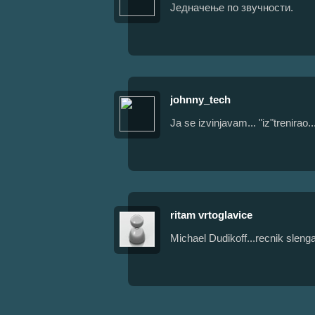
Једначење по звучности.
johnny_tech
Ja se izvinjavam... "iz"trenirao...
ritam vrtoglavice
Michael Dudikoff...recnik slenga,