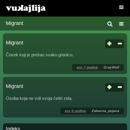
Migrant
Migrant
Čovek koji je prešao svaku granicu.
pre 7 godina
GrayWolf
Migrant
Osoba koja ne voli svoja četiri zida.
pre 6 godina
Zabavna_pojava
Indeks