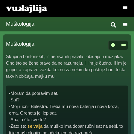
Muškologija
Muškologija
Skupina bontonskih, ili nepisanih pravila i običaja u mužjaka.
Ono što se žene prave da ne razumeju. Ili im je čudno, ili im je
glupo, a zapravo vazda čeznu za nekim ko poštuje bar...trista
takvih običaja, majku mu.
-Moram da popravim sat.
-Sat?
-Moj ručni, Balestra. Treba mu nova baterija i nova koža,
crna. Grehota je, lep sat.
-Aha, a što sve to?
-Zato što
se valja
da muško ima dobar ručni sat na sebi, to
ti je muškologija, ne očekujem da razumeš.