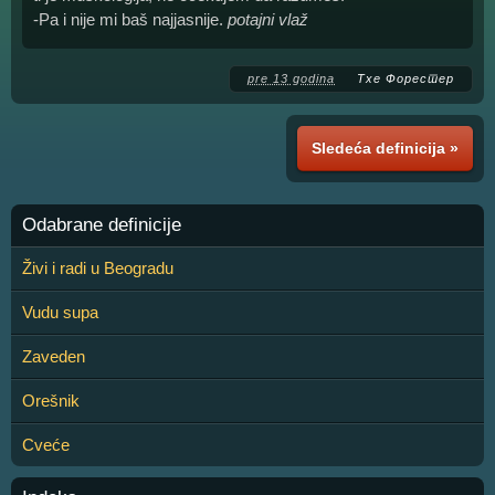
-Pa i nije mi baš najjasnije.
potajni vlaž
pre 13 godina
Тхе Форестер
Sledeća definicija »
Odabrane definicije
Živi i radi u Beogradu
Vudu supa
Zaveden
Orešnik
Cveće