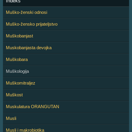
Indeks
Muško-ženski odnosi
Muško-žensko prijateljstvo
Muškobanjast
Muskobanjasta devojka
Muškobara
Muškologija
Muškomitraljez
Muškost
Muskulatura ORANGUTAN
Musli
Musli i makrobiotika