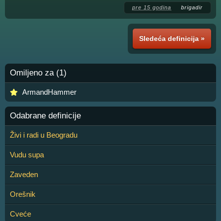
pre 15 godina
brigadir
Sledeća definicija »
Omiljeno za (1)
ArmandHammer
Odabrane definicije
Živi i radi u Beogradu
Vudu supa
Zaveden
Orešnik
Cveće