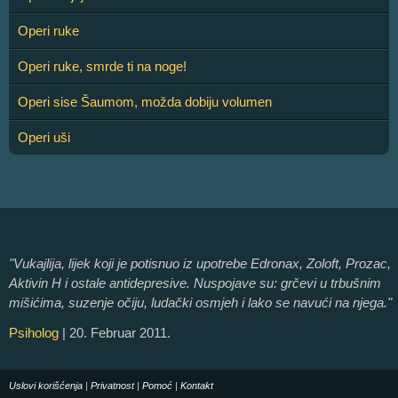
Operi ruke
Operi ruke, smrde ti na noge!
Operi sise Šaumom, možda dobiju volumen
Operi uši
"Vukajlija, lijek koji je potisnuo iz upotrebe Edronax, Zoloft, Prozac,
Aktivin H i ostale antidepresive. Nuspojave su: grčevi u trbušnim
mišićima, suzenje očiju, ludački osmjeh i lako se navući na njega."
Psiholog
| 20. Februar 2011.
Uslovi korišćenja
|
Privatnost
|
Pomoć
|
Kontakt