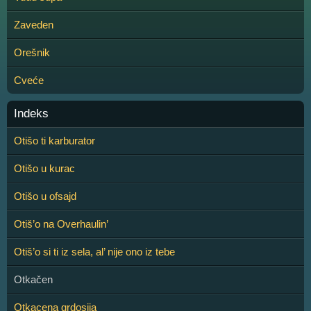
Zaveden
Orešnik
Cveće
Indeks
Otišo ti karburator
Otišo u kurac
Otišo u ofsajd
Otiš’o na Overhaulin’
Otiš’o si ti iz sela, al’ nije ono iz tebe
Otkačen
Otkacena grdosija