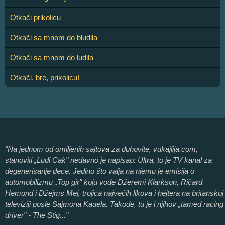
Otkači prikolicu
Otkači sa mnom do bludila
Otkači sa mnom do ludila
Otkači, bre, prikolicu!
"Na jednom od omiljenih sajtova za duhovite, vukajlija.com,
stanoviti „Ludi Cak" nedavno je napisao: Ultra, to je TV kanal za
degenerisanje dece. Jedino što valja na njemu je emisija o
automobilizmu „Top gir" koju vode Džeremi Klarkson, Ričard
Hemond i Džejms Mej, trojica najvećih likova i hejtera na britanskoj
televiziji posle Sajmona Kauela. Takođe, tu je i njihov „tamed racing
driver" - The Stig..."