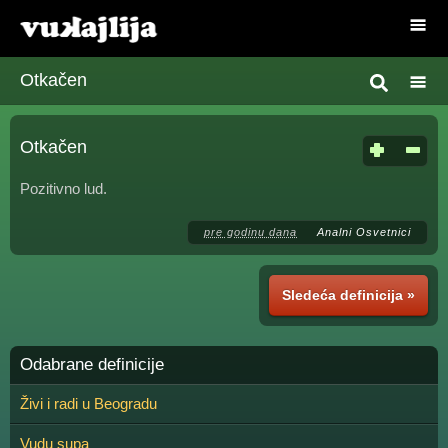
Otkačen
Otkačen
Pozitivno lud.
pre godinu dana
Analni Osvetnici
Sledeća definicija »
Odabrane definicije
Živi i radi u Beogradu
Vudu supa