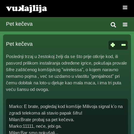
Pet kečeva
Pet kečeva
Poslednji trzaj u žestokoj želji da se što prije otkrije kod, ili
pasvord prilikom instaliranja određene igrice, pokušaja provale
šifre zaštićenog komšijskog "wirelessa", o kojem naravno
nemamo pojma , već se uzdamo u vlastitu "genijalnost" pri
čemu dobitak na loto-u djeluje kao mala maca, i ima tri puta
veću šansu od ovoga.
Marko: E brate, pogledaj kod komšije Milivoja signal k'o na
zgradi telekoma ali stavio papak šifru!
Milan:Brate probaj sa pet kečeva.
Marko:11111, neće, jebi ga.
Milan:Bar smo pokušali...