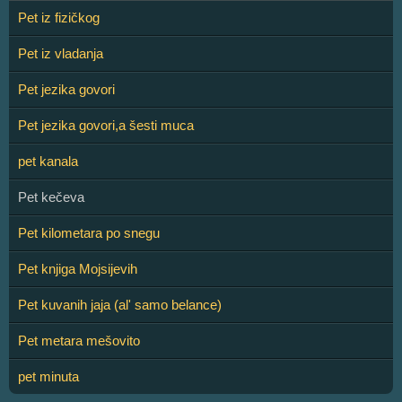
Pet iz fizičkog
Pet iz vladanja
Pet jezika govori
Pet jezika govori,a šesti muca
pet kanala
Pet kečeva
Pet kilometara po snegu
Pet knjiga Mojsijevih
Pet kuvanih jaja (al' samo belance)
Pet metara mešovito
pet minuta