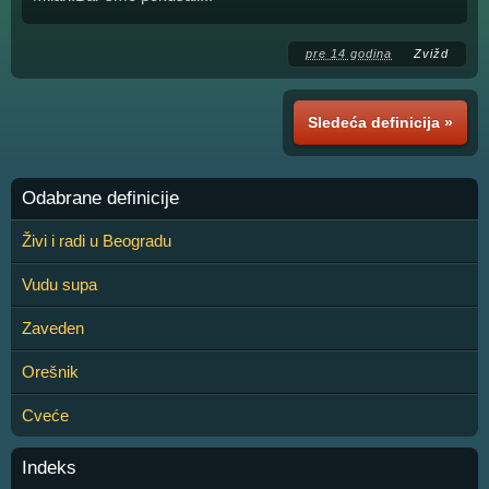
pre 14 godina
Zvižd
Sledeća definicija »
Odabrane definicije
Živi i radi u Beogradu
Vudu supa
Zaveden
Orešnik
Cveće
Indeks