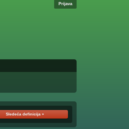
Prijava
Sledeća definicija »