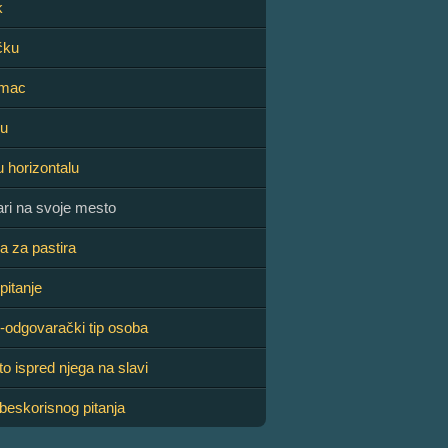
k
čku
amac
gu
u horizontalu
ari na svoje mesto
a za pastira
pitanje
-odgovarački tip osoba
to ispred njega na slavi
 beskorisnog pitanja