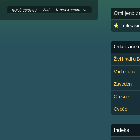
pre 2 meseca
žad
Nema komentara
Omiljeno z
mrksaši
Odabrane de
Živi i radi u
Vudu supa
Zaveden
Orešnik
Cveće
Indeks