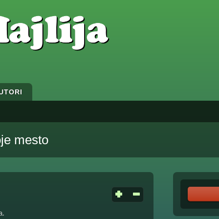
UTORI
oje mesto
a.