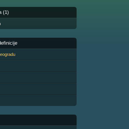
a (1)
n
finicije
 Beogradu