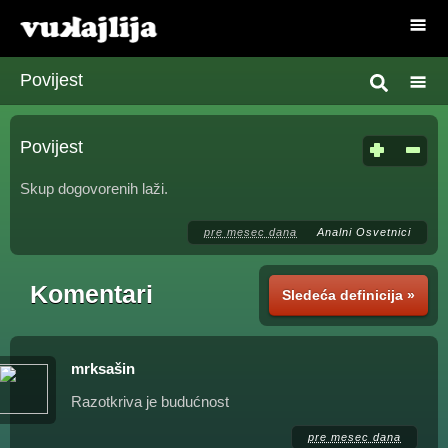
Povijest
Povijest
Skup dogovorenih laži.
pre mesec dana
Analni Osvetnici
Komentari
Sledeća definicija »
mrksašin
Razotkriva je budućnost
pre mesec dana