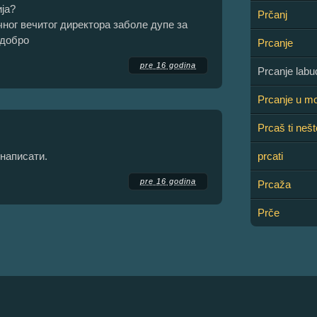
ја?
Prčanj
чног вечитог директора заболе дупе за
 добро
Prcanje
pre 16 godina
Prcanje lab
Prcanje u m
Prcaš ti neš
 написати.
prcati
pre 16 godina
Prcaža
Prče