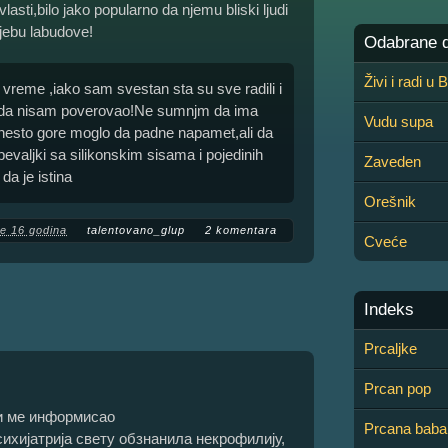
asti,bilo jako popularno da njemu bliski ljudi
jebu labudove!
Odabrane de
Živi i radi u
 vreme ,iako sam svestan sta su sve radili i
nikada nisam poverovao!Ne sumnjm da ima
Vudu supa
s nesto gore moglo da padne napamet,ali da
 pevaljki sa silikonskim sisama i pojedinih
Zaveden
da je istina
Orešnik
re 16 godina
talentovano_glup
2 komentara
Cveće
Indeks
Prcaljke
Prcan pop
си ме информисао
Prcana baba
психијатрија свету обзнанила некрофилију,