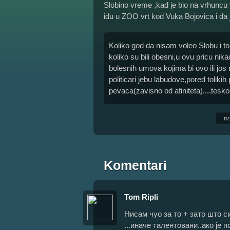
Slobino vreme ,kad je bio na vrhuncu vl
idu u ZOO vrt kod Vuka Bojovica i da 
Koliko god da nisam voleo Slobu i to
koliko su bili obesni,u ovu pricu 
bolesnih umova kojima bi ovo ili jo
politicari jebu labudove,pored tolikih
pevaca(zavisno od afiniteta)....tesko 
p
Komentari
Tom Ripli
Нисам чуо за то + зато што 
...иначе талентовани..ако је 