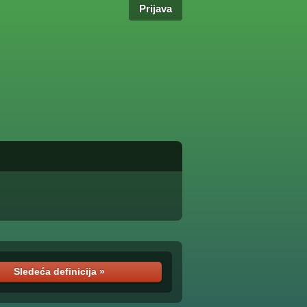
Prijava
Sledeća definicija »