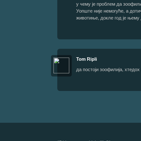
у чему је проблем да зоофили
Уопште није немогуће, а доти
животиње, докле год је њему
Tom Ripli
да постоји зоофилија, хтедох