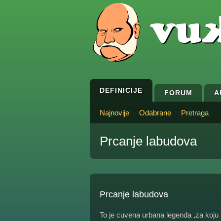
DEFINICIJE
FORUM
A
Najnovije
Odabrane
Pretraga
Prcanje labudova
Prcanje labudova
To je cuvena urbana legenda ,za koju s