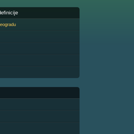
finicije
 Beogradu