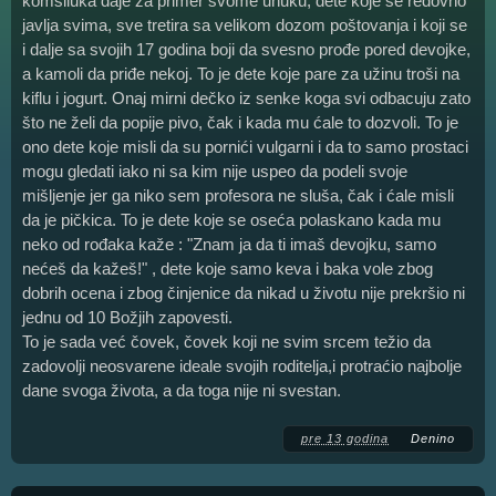
komšiluka daje za primer svome unuku, dete koje se redovno
javlja svima, sve tretira sa velikom dozom poštovanja i koji se
i dalje sa svojih 17 godina boji da svesno prođe pored devojke,
a kamoli da priđe nekoj. To je dete koje pare za užinu troši na
kiflu i jogurt. Onaj mirni dečko iz senke koga svi odbacuju zato
što ne želi da popije pivo, čak i kada mu ćale to dozvoli. To je
ono dete koje misli da su pornići vulgarni i da to samo prostaci
mogu gledati iako ni sa kim nije uspeo da podeli svoje
mišljenje jer ga niko sem profesora ne sluša, čak i ćale misli
da je pičkica. To je dete koje se oseća polaskano kada mu
neko od rođaka kaže : "Znam ja da ti imaš devojku, samo
nećeš da kažeš!" , dete koje samo keva i baka vole zbog
dobrih ocena i zbog činjenice da nikad u životu nije prekršio ni
jednu od 10 Božjih zapovesti.
To je sada već čovek, čovek koji ne svim srcem težio da
zadovolji neosvarene ideale svojih roditelja,i protraćio najbolje
dane svoga života, a da toga nije ni svestan.
pre 13 godina
Denino