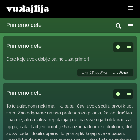
Primerno dete
Primerno dete
Dete koje uvek dobije batine... za primer!
pre 15 godina
medicus
Primerno dete
To je uglavnom neki mali lik, bubuljičav, uvek sedi u prvoj klupi,
sam. Zna odgovore na sva profesorova pitanja, željan društva
i pažnje, ali ga takva reputacija prati da svakoga boli kurac za
njega, čak i kad jedini dobije 5 na iznenadnom kontrolnom, dok
su svi ostali dobili čopere. To je onaj lik kojeg svaka baba iz