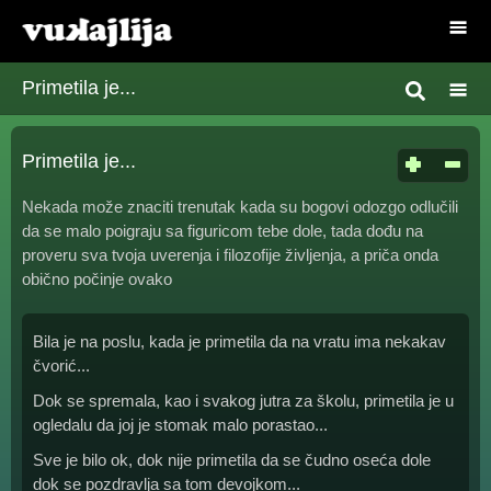
Primetila je...
Primetila je...
Nekada može znaciti trenutak kada su bogovi odozgo odlučili
da se malo poigraju sa figuricom tebe dole, tada dođu na
proveru sva tvoja uverenja i filozofije življenja, a priča onda
obično počinje ovako
Bila je na poslu, kada je primetila da na vratu ima nekakav
čvorić...
Dok se spremala, kao i svakog jutra za školu, primetila je u
ogledalu da joj je stomak malo porastao...
Sve je bilo ok, dok nije primetila da se čudno oseća dole
dok se pozdravlja sa tom devojkom...