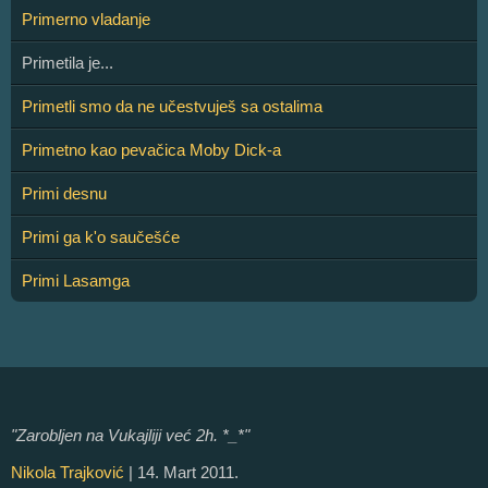
Primerno vladanje
Primetila je...
Primetli smo da ne učestvuješ sa ostalima
Primetno kao pevačica Moby Dick-a
Primi desnu
Primi ga k'o saučešće
Primi Lasamga
"Zarobljen na Vukajliji već 2h. *_*"
Nikola Trajković
| 14. Mart 2011.