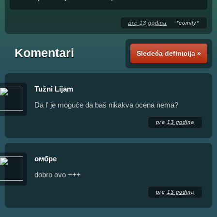
pre 13 godina
*comily*
Komentari
Sledeća definicija »
Tužni Lijam
Da l' je moguće da baš nikakva ocena nema?
pre 13 godina
омбре
dobro ovo +++
pre 13 godina