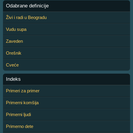
Odabrane definicije
Živi i radi u Beogradu
Vudu supa
Zaveden
Orešnik
Cveće
Indeks
Primeri za primer
Primerni komšija
Primerni ljudi
Primerno dete