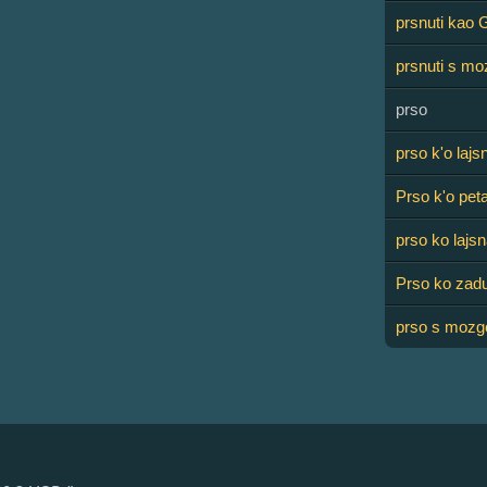
prsnuti kao G
prsnuti s m
prso
prso k'o lajs
Prso k'o pet
prso ko lajs
Prso ko zad
prso s moz