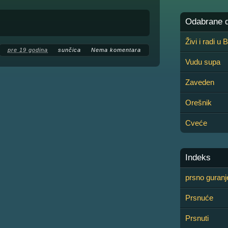
Odabrane de
Živi i radi u
pre 19 godina
sunčica
Nema komentara
Vudu supa
Zaveden
Orešnik
Cveće
Indeks
prsno guranj
Prsnuće
Prsnuti