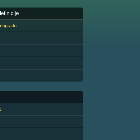
finicije
 Beogradu
e