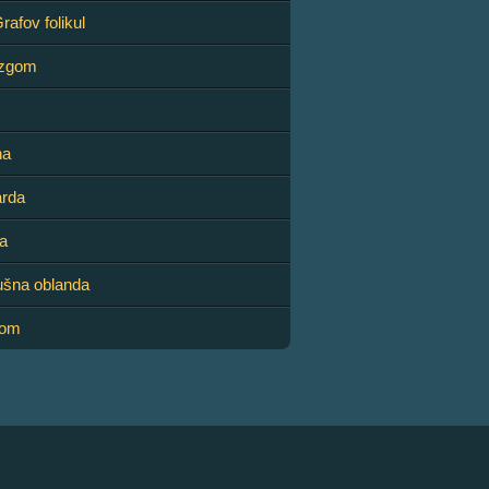
rafov folikul
ozgom
na
arda
na
ušna oblanda
gom