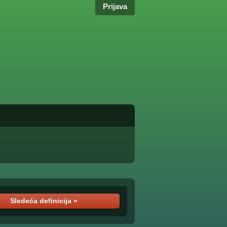
Prijava
Sledeća definicija »