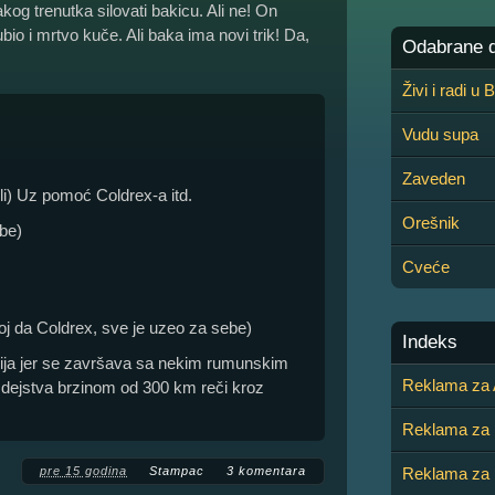
kog trenutka silovati bakicu. Ali ne! On
ubio i mrtvo kuče. Ali baka ima novi trik! Da,
Odabrane de
Živi i radi u
Vudu supa
Zaveden
eli) Uz pomoć Coldrex-a itd.
Orešnik
ibe)
Cveće
j da Coldrex, sve je uzeo za sebe)
Indeks
ija jer se završava sa nekim rumunskim
Reklama za 
 dejstva brzinom od 300 km reči kroz
Reklama za
pre 15 godina
Stampac
3 komentara
Reklama za b