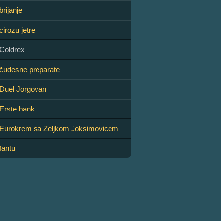
rijanje
irozu jetre
Coldrex
čudesne preparate
Duel Jorgovan
Erste bank
Eurokrem sa Zeljkom Joksimovicem
fantu