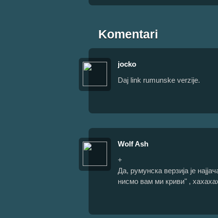
Komentari
jocko
Daj link rumunske verzije.
Wolf Ash
+
Да, румунска верзија је најјач
нисмо вам ми криви" , хахахах