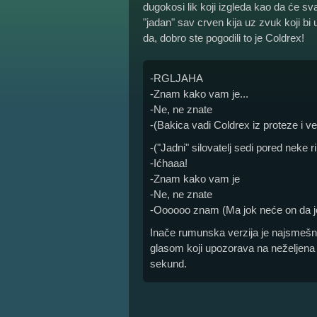
dugokosi lik koji izgleda kao da će sva
"jadan" sav crven kija uz zvuk koji bi 
da, dobro ste pogodili to je Coldrex!
-RGLJAHA
-Znam kako vam je...
-Ne, ne znate
-(Bakica vadi Coldrex iz proteze i v
-("Jadni" silovatelj sedi pored neke r
-Ićhaaa!
-Znam kako vam je
-Ne, ne znate
-Oooooo znam (Ma jok neće on da jo
Inače rumunska verzija je najsmešn
glasom koji upozorava na neželjena
sekund.