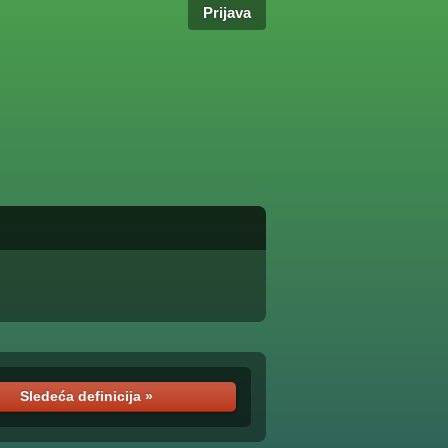
Prijava
Sledeća definicija »