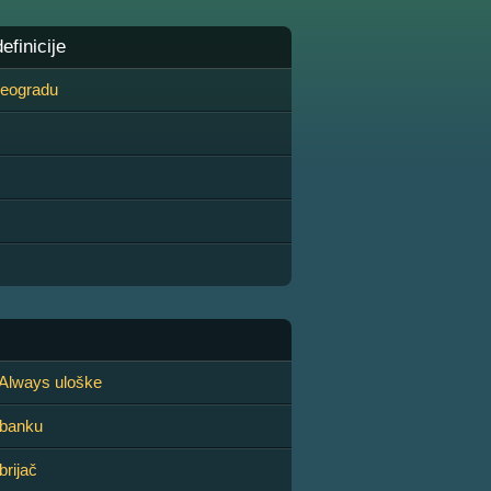
finicije
 Beogradu
Always uloške
 banku
rijač