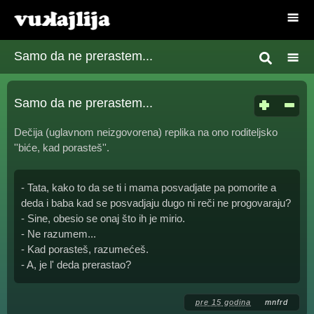
Samo da ne prerastem...
Samo da ne prerastem...
Dečija (uglavnom neizgovorena) replika na ono roditeljsko
''biće, kad porasteš''.
- Tata, kako to da se ti i mama posvadjate pa pomorite a
deda i baba kad se posvadjaju dugo ni reči ne progovaraju?
- Sine, obesio se onaj što ih je mirio.
- Ne razumem...
- Kad porasteš, razumećeš.
- A, je l' deda prerastao?
pre 15 godina
mnfrd