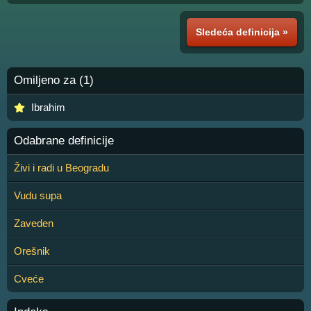
Sledeća definicija »
Omiljeno za (1)
Ibrahim
Odabrane definicije
Živi i radi u Beogradu
Vudu supa
Zaveden
Orešnik
Cveće