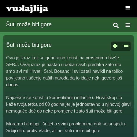
Šuti može biti gore
Šuti može biti gore
Ovo je izraz koji se generalno koristi na prostorima bivše
SFRJ. Ovaj izraz je nastao u doba naših predaka zato što
smo svi mi Hrvati, Srbi, Bosanci i svi ostali navikli na toliko
povijesno tlačenje naših naroda da to idalje neki govore još
danas.
Najčešće se koristi u komentiranju inflacije u Hrvatskoj i to
kaže tvoja tetka od 60 godina jer je jednostavno u njihovoj glavi
nemoguće doć do neke promjene i zato šuti može biti gore.
Moramo bit glupi i šutjet o svim problemima dok se susjedi u
Srbiji dižu protiv vlade, ali ne, šuti može bit gore