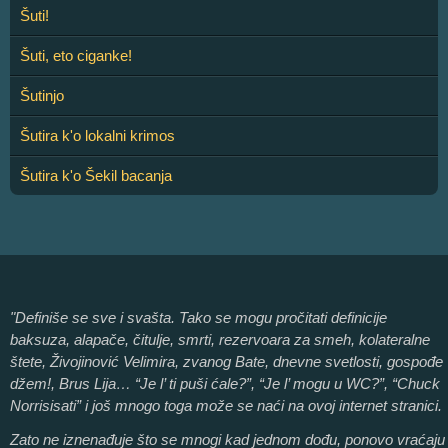
Šuti!
Šuti, eto ciganke!
Šutinjo
Šutira k'o lokalni krimos
Šutira k'o Šekil bacanja
"Definiše se sve i svašta. Tako se mogu pročitati definicije
baksuza, alapače, čitulje, smrti, rezervoara za smeh, kolateralne
štete, Živojinović Velimira, zvanog Bate, dnevne svetlosti, gospođe
džem!, Brus Lija… “Je l’ ti puši ćale?”, “Je l’ mogu u WC?”, “Chuck
Norrisisati” i još mnogo toga može se naći na ovoj internet stranici.
Zato ne iznenađuje što se mnogi kad jednom dođu, ponovo vraćaju