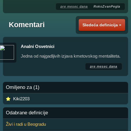
pre mesec dana
RokoZvanPegla
Komentari
Sledeća definicija »
Analni Osvetnici
Jedna od najgadljivih izjava kmetovskog mentaliteta.
pre mesec dana
Omiljeno za (1)
Kiki2203
Odabrane definicije
Živi i radi u Beogradu