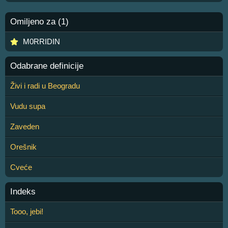
Omiljeno za (1)
M0RRIDIN
Odabrane definicije
Živi i radi u Beogradu
Vudu supa
Zaveden
Orešnik
Cveće
Indeks
Tooo, jebi!