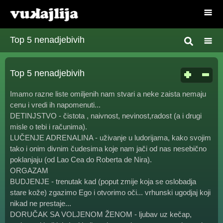
Top 5 nenadjebivih
Top 5 nenadjebivih
Imamo razne liste omiljenih nam stvari a neke zaista nemaju
cenu i vredi ih napomenuti...
DETINJSTVO - čistota , naivnost, nevinost,radost (a i drugi
misle o tebi i računima).
LUČENJE ADRENALINA - uživanje u ludorijama, kako svojim
tako i onim divnim čudesima koje nam jači od nas nesebično
poklanjaju (od Lao Cea do Roberta de Nira).
ORGAZAM
BUDJENJE - trenutak kad (poput zmije koja se oslobadja
stare kože) zgazimo Ego i otvorimo oči... vrhunski ugodjaj koji
nikad ne prestaje...
DORUČAK SA VOLJENOM ŽENOM - ljubav uz kečap,