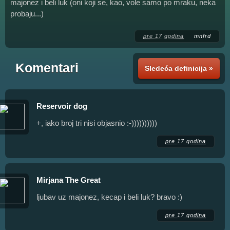
majonez i beli luk (oni koji se, kao, vole samo po mraku, neka
probaju...)
pre 17 godina
mnfrd
Komentari
Sledeća definicija »
Reservoir dog
+, iako broj tri nisi objasnio :-))))))))))
pre 17 godina
Mirjana The Great
ljubav uz majonez, kecap i beli luk? bravo :)
pre 17 godina