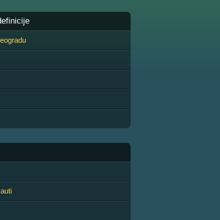
finicije
 Beogradu
auti