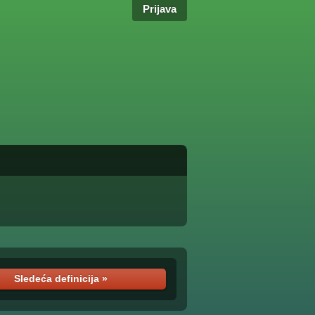
Prijava
Sledeća definicija »