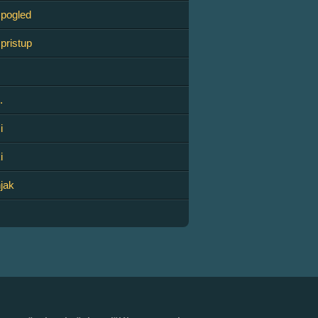
 pogled
pristup
.
i
i
njak