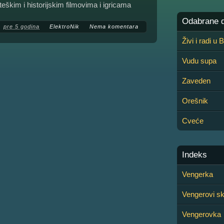
ateškim i historijskim filmovima i igricama
Odabrane de
pre 5 godina
ElektroNik
Nema komentara
Živi i radi u
Vudu supa
Zaveden
Orešnik
Cveće
Indeks
Vengerka
Vengerovi sk
Vengerovka