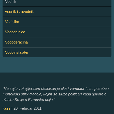
Vodnik
vodnik i zavodnik
Vodnjika
Vododelnica
Vododeračina
Vodoinstalater
"Na sajtu vukajlija.com definisan je pluskvamfutur I i II , poseban
morfološki oblik glagola, kojim se služe političari kada govore o
ulasku Srbije u Evropsku uniju."
Kurir
| 20. Februar 2011.