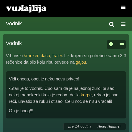
Vodnik
Vodnik
Vrhunski
šmeker
,
dasa
,
frajer
. Lik kojem su potrebne samo 2-3
rečenice da bilo koju ribu odvede na
gajbu
.
Vidi onoga, opet je neku novu priveo!
-Stari je to vodnik. Čuo sam da je na jednoj žurci prišao
nekoj manekenki koja je redom delila
korpe
, rekao joj par
reči, uhvatio za ruku i otišao. Celu noć se nisu vraćali!
On je boog!!!
pre 14 godina
Head Hunnter