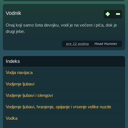
Vodnik
Onaj koji samo šeta devojku, vodi je na večere i pića, dok je
drugi jebe.
pre 12 godina
Head Hunnter
Indeks
Vodja navijaca
Vodjenje ljubavi
Vodjenje ljubavi i slengovi
Vodjenje ljubavi, hranjenje, opijanje i vrsenje velike nuzde
Vodka