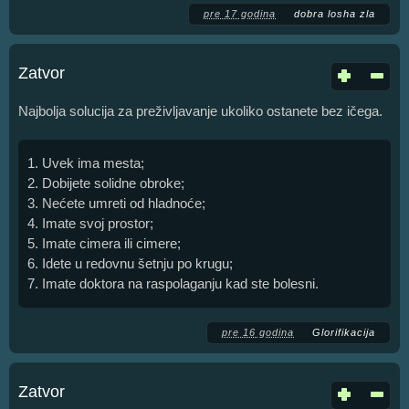
pre 17 godina
dobra losha zla
Zatvor
Najbolja solucija za preživljavanje ukoliko ostanete bez ičega.
1. Uvek ima mesta;
2. Dobijete solidne obroke;
3. Nećete umreti od hladnoće;
4. Imate svoj prostor;
5. Imate cimera ili cimere;
6. Idete u redovnu šetnju po krugu;
7. Imate doktora na raspolaganju kad ste bolesni.
pre 16 godina
Glorifikacija
Zatvor