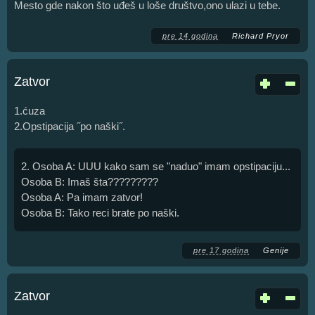
Mesto gde nakon što uđeš u loše društvo,ono ulazi u tebe.
pre 14 godina
Richard Pryor
Zatvor
1.ćuza
2.Opstipacija ˝po naški˝.
2. Osoba A: UUU kako sam se "naduo" imam opstipaciju...
Osoba B: Imaš šta?????????
Osoba A: Pa imam zatvor!
Osoba B: Tako reci brate po naški.
pre 17 godina
Genije
Zatvor