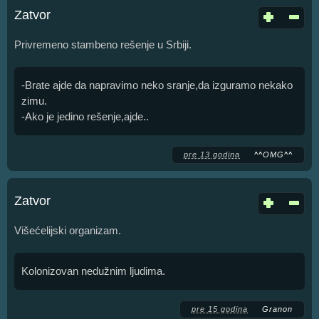
Zatvor
Privremeno stambeno rešenje u Srbiji.
-Brate ajde da napravimo neko sranje,da izguramo nekako
zimu.
-Ako je jedino rešenje,ajde..
pre 13 godina
^^OMG^^
Zatvor
Višećelijski organizam.
Kolonizovan nedužnim ljudima.
pre 15 godina
Granon