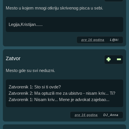
Mesto u kojem mnogi otkriju skrivenog pisca u sebi.
Legija,Kristijan......
pre 16 godina
L@ki
Zatvor
Mesto gde su svi neduzni.
Zatvorenik 1: Sto si ti ovde?
Zatvorenik 2: Ma optuzili me za ubistvo - nisam kriv... Ti?
Zatvorenik 1: Nisam kriv... Mene je advokat zajebao...
pre 16 godina
DJ_Anna