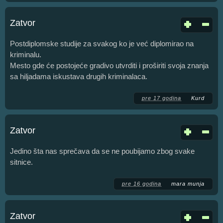
Zatvor
Postdiplomske studije za svakog ko je već diplomirao na
kriminalu.
Mesto gde će postojeće gradivo utvrditi i proširiti svoja znanja
sa hiljadama iskustava drugih kriminalaca.
pre 17 godina
Kurd
Zatvor
Jedino šta nas sprečava da se ne poubijamo zbog svake
sitnice.
pre 16 godina
mara munja
Zatvor