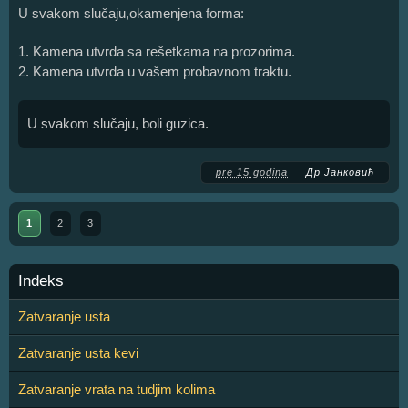
U svakom slučaju,okamenjena forma:
1. Kamena utvrda sa rešetkama na prozorima.
2. Kamena utvrda u vašem probavnom traktu.
U svakom slučaju, boli guzica.
pre 15 godina
Др Јанковић
1
2
3
Indeks
Zatvaranje usta
Zatvaranje usta kevi
Zatvaranje vrata na tudjim kolima