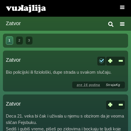
Zatvor
1
2
3
Zatvor
Bio policijski ili fiziološki, dupe strada u svakom slučaju.
pre 16 godina
StrajaKg
Zatvor
Deca 21. veka bi čak i uživala u njemu s obzirom da je veoma
sličan Fejsbuku.
Sediš i gubiš vreme, pišeš po zidovima i bockaju te ljudi koje