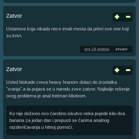
Zatvor
Ustanova koja nikada nece imati mesta da primi sve one koji
su krivi.
pre 16 godina
sevast
Zatvor
Usled blokade creva heavy hranom dolazi do izostatka
"sranja" a ta pojava se u narodu zove zatvor. Najbolje rešenje
ovog problema je anal tretman klistirom.
Ko nije doživeo ovo čarobno iskutvo neka pojede kilo-dva
banana za jedan dan i prepusti se čarima analnog
razdevičavanja u hitnoj pomoći.