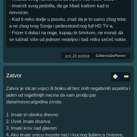
- Imaćeš svog pedofila, da ga šibaš kaišem kad si
nervozan.
- Kad ti neko dodje u posetu, znaš da je to samo zbog tebe,
a ne zbog tvog Sonija i pedesetoinčnog full HD TV-a.
- Frizer ti dolazi na noge, kupaju te šmrkom, ne moraš da
se tuširaš više od jednom nedeljno i baš retko sečeš nokte.
pre 16 godina
GilbertoDePiento
Zatvor
Zatvor je slican vojsci ili braku ali bez onih negativnih aspekta i
jaden od najjeftinijih nacina da vam prodju par
dana/meseca/godina zivota.
1. Imate tri obroka dnevno
2. Uvek imate drustva
3. Imate krov nad glavom
4. Ako imate srecu mozete naci i kucnog ljubimca (miseve,