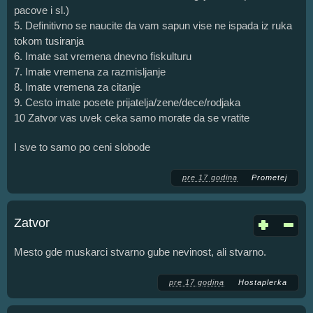
pacove i sl.)
5. Definitivno se naucite da vam sapun vise ne ispada iz ruka
tokom tusiranja
6. Imate sat vremena dnevno fiskulturu
7. Imate vremena za razmisljanje
8. Imate vremena za citanje
9. Cesto imate posete prijatelja/zene/dece/rodjaka
10 Zatvor vas uvek ceka samo morate da se vratite
I sve to samo po ceni slobode
pre 17 godina
Prometej
Zatvor
Mesto gde muskarci stvarno gube nevinost, ali stvarno.
pre 17 godina
Hostaplerka