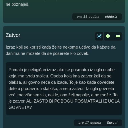
ne poznaješ.
pre 15 godina
shitbrix
Zatvor
Izraz koji se koristi kada želite nekome učtivo da kažete da
danima ne možete da se poserete k'o čovek.
Pomalo je nelogičan izraz ako se posmatra iz ugla osobe
koja ima tvrdu stolicu. Osoba koja ima zatvor želi da se
olakša, ali govno neće da izađe. To je kao kada dovedete
dete u prodavnicu slatkiša, a ne u zatvor. Iz ugla govneta
već ima više smisla, dakle, ono želi napolje, a ne može. To
je zatvor. ALI ZAŠTO BI POBOGU POSMATRALI IZ UGLA
GOVNETA?
pre 17 godina
Surovi