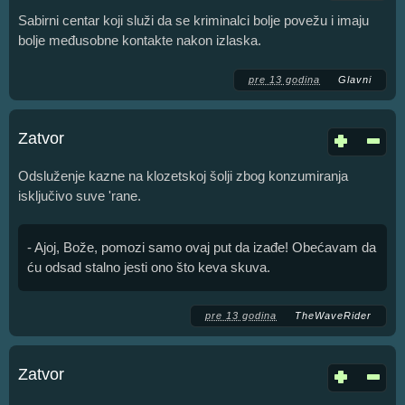
Sabirni centar koji služi da se kriminalci bolje povežu i imaju
bolje međusobne kontakte nakon izlaska.
pre 13 godina
Glavni
Zatvor
Odsluženje kazne na klozetskoj šolji zbog konzumiranja
isključivo suve 'rane.
- Ajoj, Bože, pomozi samo ovaj put da izađe! Obećavam da
ću odsad stalno jesti ono što keva skuva.
pre 13 godina
TheWaveRider
Zatvor