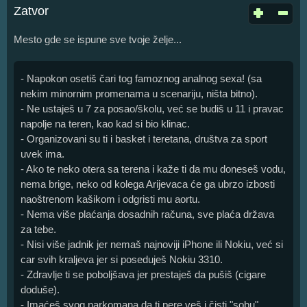
Zatvor
Mesto gde se ispune sve tvoje želje...
- Napokon osetiš čari tog famoznog analnog sexa! (sa
nekim minornim promenama u scenariju, ništa bitno).
- Ne ustaješ u 7 za posao/školu, već se budiš u 11 i pravac
napolje na teren, kao kad si bio klinac.
- Organizovani su ti i basket i teretana, društva za sport
uvek ima.
- Ako te neko otera sa terena i kaže ti da mu doneseš vodu,
nema brige, neko od kolega Arijevaca će ga ubrzo izbosti
naoštrenom kašikom i odgristi mu aortu.
- Nema više plaćanja dosadnih računa, sve plaća država
za tebe.
- Nisi više jadnik jer nemaš najnoviji iPhone ili Nokiu, već si
car svih kraljeva jer si poseduješ Nokiu 3310.
- Zdravlje ti se poboljšava jer prestaješ da pušiš (cigare
doduše).
- Imaćeš svog narkomana da ti pere veš i čisti "sobu".