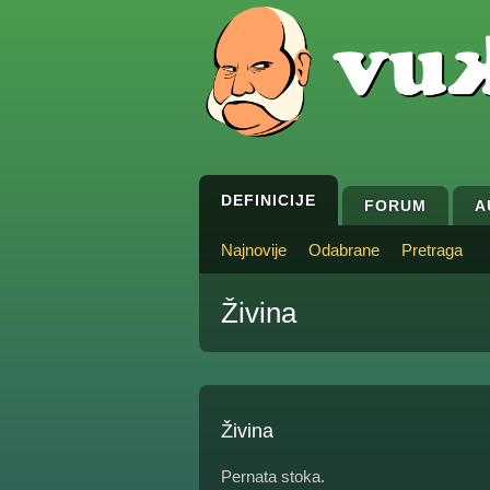
DEFINICIJE
FORUM
A
Najnovije
Odabrane
Pretraga
Živina
Živina
Pernata stoka.