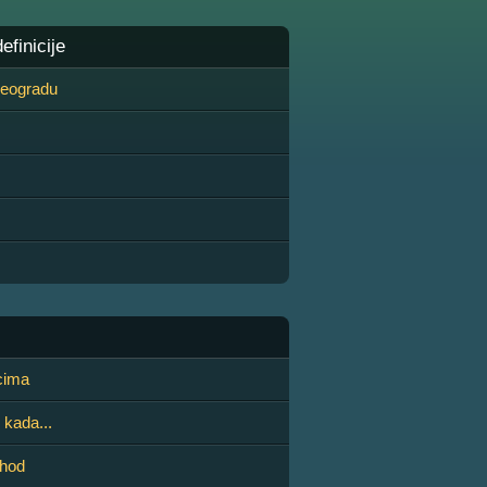
finicije
 Beogradu
cima
 kada...
 hod