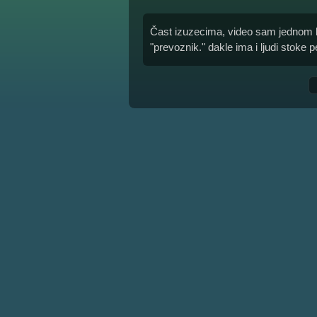
Čast izuzecima, video sam jednom k
"prevoznik." dakle ima i ljudi stoke p