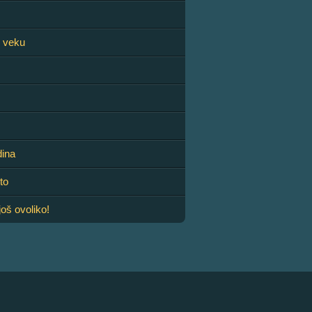
I veku
dina
to
još ovoliko!