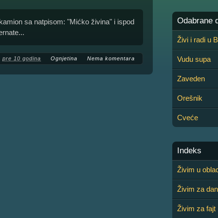
Odabrane de
amion sa natpisom: "Mićko živina" i ispod
ernate...
Živi i radi u
Vudu supa
pre 10 godina
Ognjetina
Nema komentara
Zaveden
Orešnik
Cveće
Indeks
Živim u obla
Živim za dan
Živim za fajt