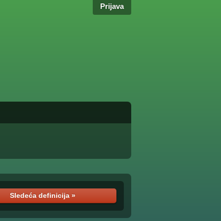
Prijava
Sledeća definicija »