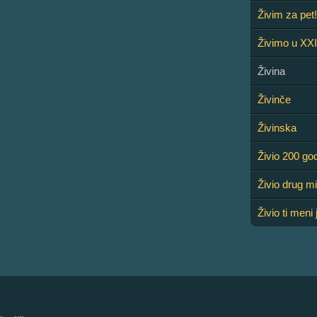
Živim za pet!
Živimo u XX
Živina
Živinče
Živinska
Živio 200 go
Živio drug mi
Živio ti meni 