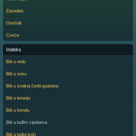
Zaveden
Orešnik
Cveće
Indeks
Biti u redu
Biti u sosu
Biti u svakoj čorbi guarana
Biti u teranju
Biti u trendu
Biti u tuđim cipelama
Biti u tuđoj koži