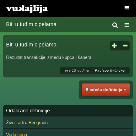
Biti u tuđim cipelama
Biti u tuđim cipelama
Rezultat transakcije između kupca i šanera.
pre 15 godina
Радјард Куплунг
Sledeća definicija »
Odabrane definicije
Živi i radi u Beogradu
Vudu supa