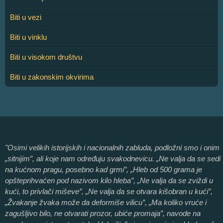
Biti u vezi
Biti u vinklu
Biti u visokom društvu
Biti u zakonskim okvirima
"Osimi velikih istorijskih i nacionalnih zabluda, podložni smo i onim
„sitnijim”, ali koje nam određuju svakodnevicu. „Ne valja da se sedi
na kućnom pragu, posebno kad grmi”, „Hleb od 500 grama je
opšteprihvaćen pod nazivom kilo hleba”, „Ne valja da se zviždi u
kući, to privlači miševe”, „Ne valja da se otvara kišobran u kući”,
„Žvakanje žvaka može da deformiše vilicu”, „Ma koliko vruće i
zagušljivo bilo, ne otvarati prozor, ubiće promaja”, navode na