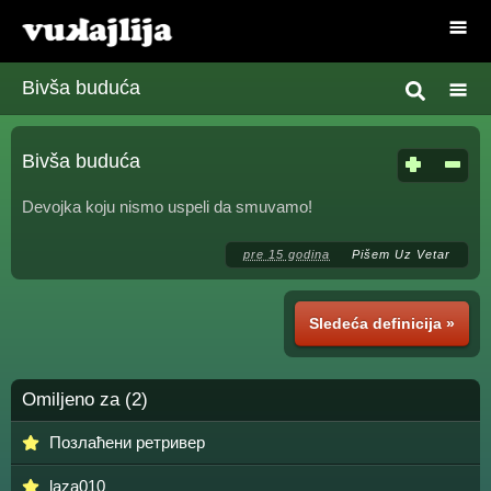
Bivša buduća
Bivša buduća
Devojka koju nismo uspeli da smuvamo!
pre 15 godina
Pišem Uz Vetar
Sledeća definicija »
Omiljeno za (2)
Позлаћени ретривер
laza010