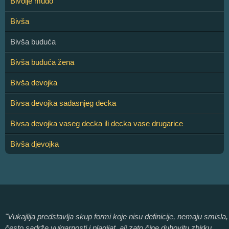
Bivolje mudo
Bivša
Bivša buduća
Bivša buduća žena
Bivša devojka
Bivsa devojka sadasnjeg decka
Bivsa devojka vaseg decka ili decka vase drugarice
Bivša djevojka
"Vukajlija predstavlja skup formi koje nisu definicije, nemaju smisla,
često sadrže vulgarnosti i plagijat, ali zato čine duhovitu zbirku