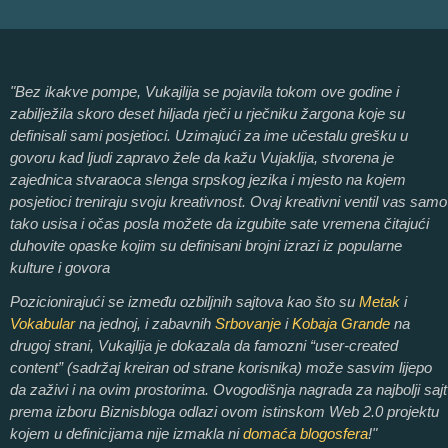
"Bez ikakve pompe, Vukajlija se pojavila tokom ove godine i
zabilježila skoro deset hiljada rječi u rječniku žargona koje su
definisali sami posjetioci. Uzimajući za ime učestalu grešku u
govoru kad ljudi zapravo žele da kažu Vujaklija, stvorena je
zajednica stvaraoca slenga srpskog jezika i mjesto na kojem
posjetioci treniraju svoju kreativnost. Ovaj kreativni ventil vas samo
tako usisa i očas posla možete da izgubite sate vremena čitajući
duhovite opaske kojim su definisani brojni izrazi iz popularne
kulture i govora
Pozicionirajući se između ozbiljnih sajtova kao što su
Metak
i
Vokabular
na jednoj, i zabavnih
Srbovanje
i
Kobaja Grande
na
drugoj strani, Vukajlija je dokazala da famozni “user-created
content” (sadržaj kreiran od strane korisnika) može sasvim lijepo
da zaživi i na ovim prostorima. Ovogodišnja nagrada za najbolji sajt
prema izboru Biznisbloga odlazi ovom istinskom Web 2.0 projektu
kojem u definicijama nije izmakla ni
domaća blogosfera
!"