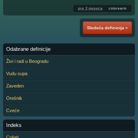
pre 3 meseca
colorearm
Sledeća definicija »
Odabrane definicije
Živi i radi u Beogradu
Vudu supa
Zaveden
Orešnik
Cveće
Indeks
Coljati