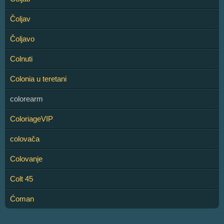
Čoljav
Čoljavo
Colnuti
Colonia u teretani
colorearm
ColoriageVIP
colovača
Colovanje
Colt 45
Ćoman