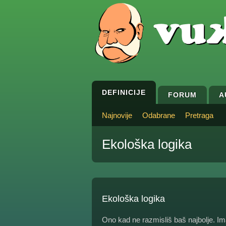
DEFINICIJE
FORUM
A
Najnovije
Odabrane
Pretraga
Ekološka logika
Ekološka logika
Ono kad ne razmisliš baš najbolje. I