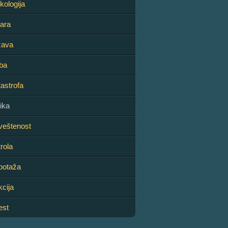
ekologija
ara
žava
ba
astrofa
ika
veštenost
rola
botaža
cija
est