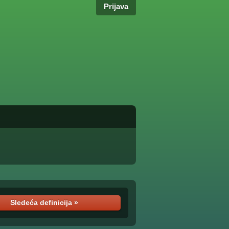
Prijava
Sledeća definicija »