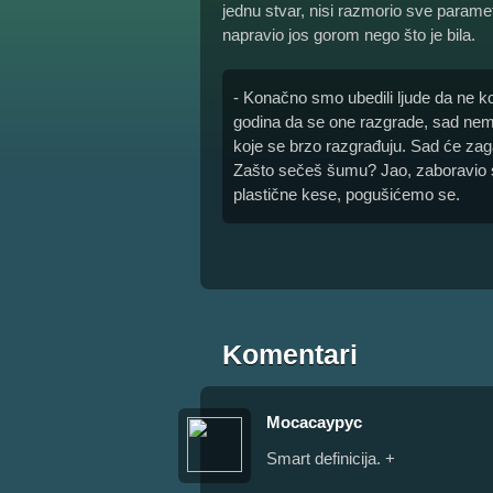
jednu stvar, nisi razmorio sve paramet
napravio jos gorom nego što je bila.
- Konačno smo ubedili ljude da ne ko
godina da se one razgrade, sad nem
koje se brzo razgrađuju. Sad će zaga
Zašto sečeš šumu? Jao, zaboravio s
plastične kese, pogušićemo se.
Komentari
Мосасаурус
Smart definicija. +