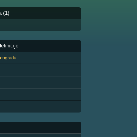
a (1)
finicije
 Beogradu