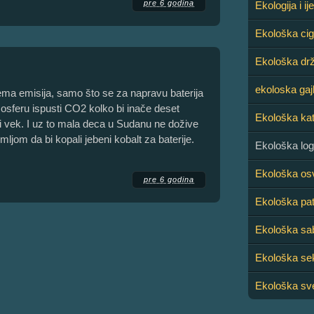
pre 6 godina
Ekologija i ij
Ekološka cig
Ekološka dr
ekoloska gaj
 nema emisija, samo što se za napravu baterija
osferu ispusti CO2 kolko bi inače deset
Ekološka kat
 vek. I uz to mala deca u Sudanu ne dožive
ljom da bi kopali jebeni kobalt za baterije.
Ekološka log
Ekološka os
pre 6 godina
Ekološka pat
Ekološka sa
Ekološka sek
Ekološka sv