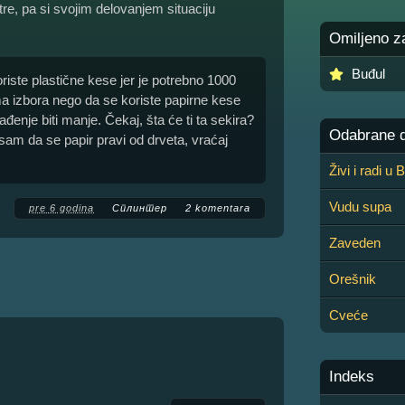
re, pa si svojim delovanjem situaciju
Omiljeno z
Buđul
riste plastične kese jer je potrebno 1000
a izbora nego da se koriste papirne kese
đenje biti manje. Čekaj, šta će ti ta sekira?
Odabrane de
am da se papir pravi od drveta, vraćaj
Živi i radi u
Vudu supa
pre 6 godina
Сплинтер
2 komentara
Zaveden
Orešnik
Cveće
Indeks