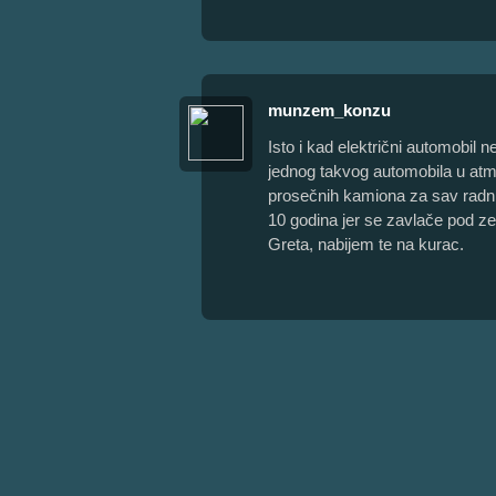
munzem_konzu
Isto i kad električni automobil
jednog takvog automobila u atm
prosečnih kamiona za sav radni
10 godina jer se zavlače pod zem
Greta, nabijem te na kurac.