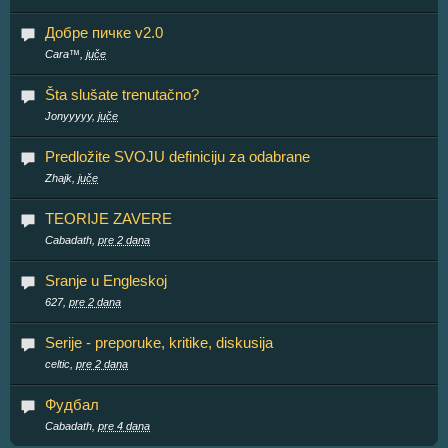
Добре пичке v2.0
Cara™,
juče
Šta slušate trenutačno?
Jonyyyyy,
juče
Predložite SVOJU definiciju za odabrane
Zhajk,
juče
TEORIJE ZAVERE
Cabadath,
pre 2 dana
Sranje u Engleskoj
627,
pre 2 dana
Serije - preporuke, kritike, diskusija
celtic,
pre 2 dana
Фудбал
Cabadath,
pre 4 dana