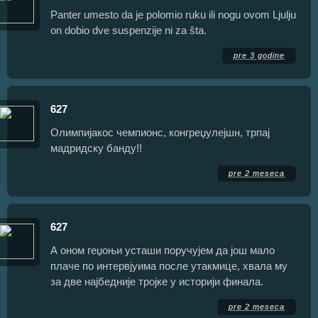
Panter umesto da je polomio ruku ili nogu ovom Ljulju
on dobio dve suspenzije ni za šta.
pre 3 godine
627
Олимпијакос чемпионс, конгреџулејшн, трпај
мадридску банду!!
pre 2 meseca
627
А оном геџоњи усташи поручујем да још мало
плаче по интервјуима после утакмице, хвала му
за две најбедније тројке у историји финала.
pre 2 meseca