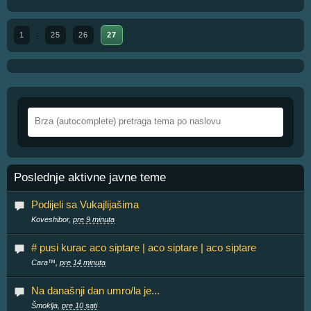
1
25
26
27
Poslednje aktivne javne teme
Podijeli sa Vukajlijašima
Koveshibor,
pre 9 minuta
# pusi kurac aco siptare | aco siptare | aco siptare
Cara™,
pre 14 minuta
Na današnji dan umro/la je...
Šmoklja,
pre 10 sati