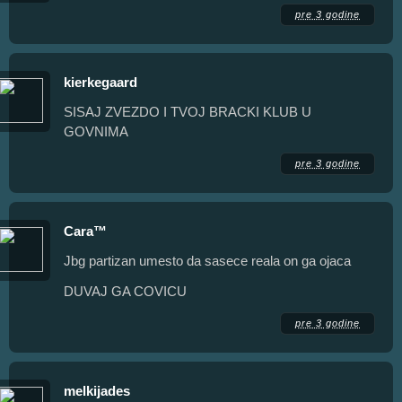
pre 3 godine
kierkegaard
SISAJ ZVEZDO I TVOJ BRACKI KLUB U
GOVNIMA
pre 3 godine
Cara™
Jbg partizan umesto da sasece reala on ga ojaca
DUVAJ GA COVICU
pre 3 godine
melkijades