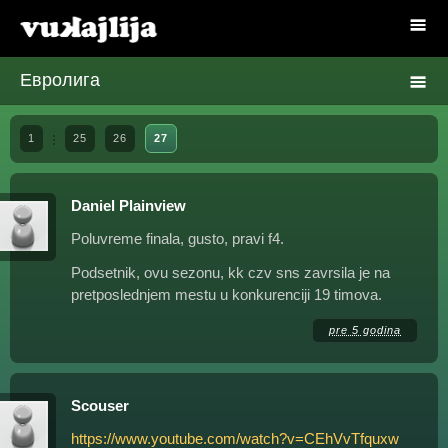
Евролига
1
25
26
27
Daniel Plainview
Poluvreme finala, gusto, pravi f4.
Podsetnik, ovu sezonu, kk czv sns zavrsila je na
pretposlednjem mestu u konkurenciji 19 timova.
pre 5 godina
Scouser
https://www.youtube.com/watch?v=CEhVvTfquxw