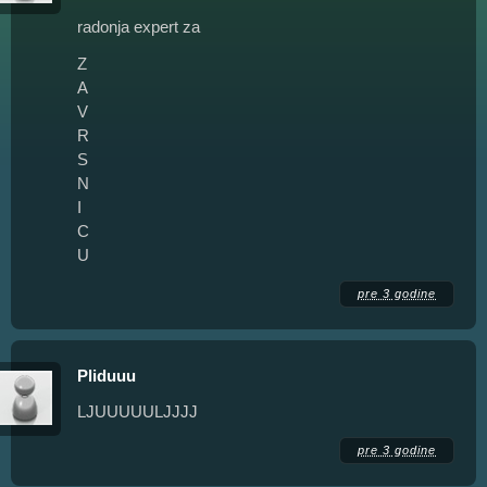
radonja expert za
Z
A
V
R
S
N
I
C
U
pre 3 godine
Pliduuu
LJUUUUULJJJJ
pre 3 godine