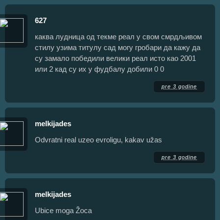
627
каква лудница од текме реал у свом смрдљивом
стилу узима титулу сад могу гробари да кажу да
су замало победили велики реал исто као 2001
или 2 кад су их у фудбалу добили 0 0
pre 3 godine
melkijades
Odvratni real uzeo evroligu, kakav užas
pre 3 godine
melkijades
Ubice moga Žoca