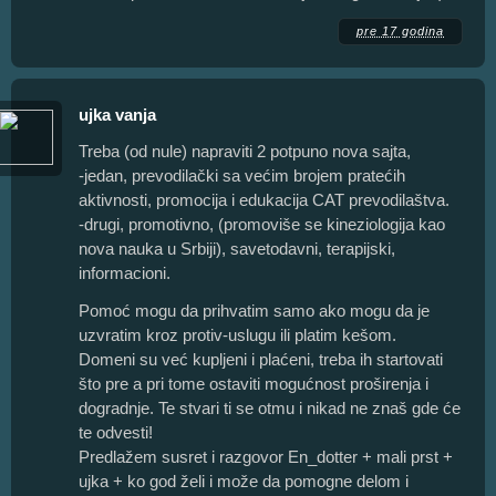
pre 17 godina
ujka vanja
Treba (od nule) napraviti 2 potpuno nova sajta,
-jedan, prevodilački sa većim brojem pratećih
aktivnosti, promocija i edukacija CAT prevodilaštva.
-drugi, promotivno, (promoviše se kineziologija kao
nova nauka u Srbiji), savetodavni, terapijski,
informacioni.
Pomoć mogu da prihvatim samo ako mogu da je
uzvratim kroz protiv-uslugu ili platim kešom.
Domeni su već kupljeni i plaćeni, treba ih startovati
što pre a pri tome ostaviti mogućnost proširenja i
dogradnje. Te stvari ti se otmu i nikad ne znaš gde će
te odvesti!
Predlažem susret i razgovor En_dotter + mali prst +
ujka + ko god želi i može da pomogne delom i