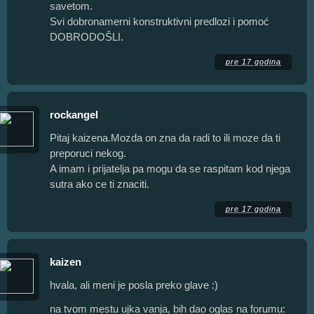
savetom.
Svi dobronamerni konstruktivni predlozi i pomoć
DOBRODOŠLI.
pre 17 godina
rockangel
Pitaj kaizena.Mozda on zna da radi to ili moze da ti
preporuci nekog.
A imam i prijatelja pa mogu da se raspitam kod njega
sutra ako ce ti znaciti.
pre 17 godina
kaizen
hvala, ali meni je posla preko glave :)
na tvom mestu ujka vanja, bih dao oglas na forumu: