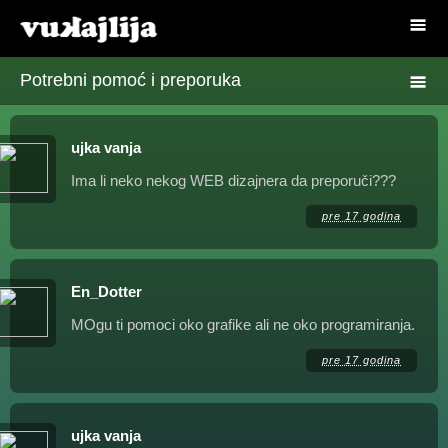
Potrebni pomoć i preporuka
ujka vanja
Ima li neko nekog WEB dizajnera da preporuči???
pre 17 godina
En_Dotter
MOgu ti pomoci oko grafike ali ne oko programiranja.
pre 17 godina
ujka vanja