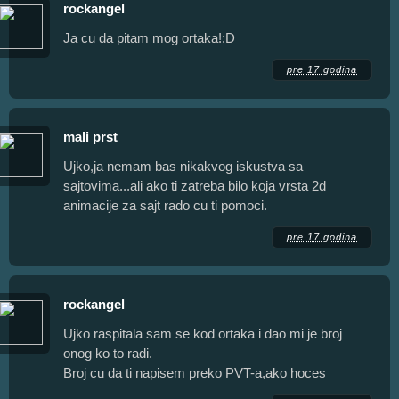
rockangel
Ja cu da pitam mog ortaka!:D
pre 17 godina
mali prst
Ujko,ja nemam bas nikakvog iskustva sa
sajtovima...ali ako ti zatreba bilo koja vrsta 2d
animacije za sajt rado cu ti pomoci.
pre 17 godina
rockangel
Ujko raspitala sam se kod ortaka i dao mi je broj
onog ko to radi.
Broj cu da ti napisem preko PVT-a,ako hoces