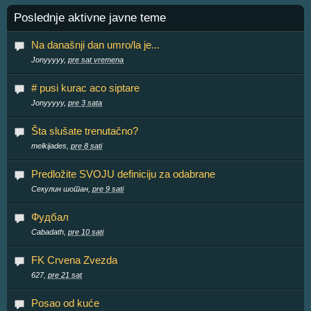
Poslednje aktivne javne teme
Na današnji dan umro/la je...
Jonyyyyy,
pre sat vremena
# pusi kurac aco siptare
Jonyyyyy,
pre 3 sata
Šta slušate trenutačno?
melkijades,
pre 8 sati
Predložite SVOJU definiciju za odabrane
Секулин шотан,
pre 9 sati
Фудбал
Cabadath,
pre 10 sati
FK Crvena Zvezda
627,
pre 21 sat
Posao od kuće