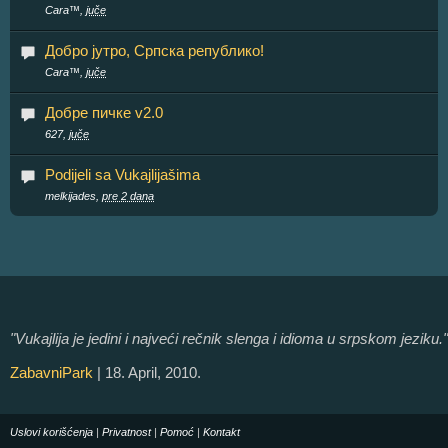
Cara™,
juče
Добро јутро, Српска републико!
Cara™,
juče
Добре пичке v2.0
627,
juče
Podijeli sa Vukajlijašima
melkijades,
pre 2 dana
"Vukajlija je jedini i najveći rečnik slenga i idioma u srpskom jeziku."
ZabavniPark
| 18. April, 2010.
Uslovi korišćenja
|
Privatnost
|
Pomoć
|
Kontakt