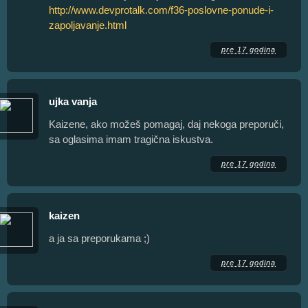
http://www.devprotalk.com/f36-poslovne-ponude-i-
zapoljavanje.html
pre 17 godina
ujka vanja
Kaizene, ako možeš pomagaj, daj nekoga preporuči,
sa oglasima imam tragična iskustva.
pre 17 godina
kaizen
a ja sa preporukama ;)
pre 17 godina