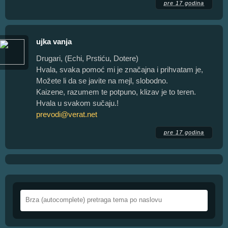
pre 17 godina
ujka vanja
Drugari, (Echi, Prstiću, Dotere)
Hvala, svaka pomoć mi je značajna i prihvatam je,
Možete li da se javite na mejl, slobodno.
Kaizene, razumem te potpuno, klizav je to teren.
Hvala u svakom sučaju.!
prevodi@verat.net
pre 17 godina