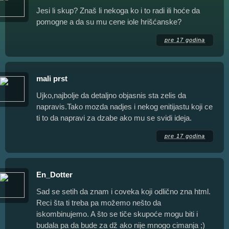
Jesi li skup? Znaš li nekoga ko i to radi ili hoće da
pomogne a da su mu cene iole hrišćanske?
pre 17 godina
mali prst
Ujko,najbolje da detaljno objasnis sta zelis da
napravis.Tako mozda nadjes i nekog enitijastu koji ce
ti to da napravi za dzabe ako mu se svidi ideja.
pre 17 godina
En_Dotter
Sad se setih da znam i coveka koji odlično zna html.
Reci šta ti treba pa možemo nešto da
iskombinujemo. A što se tiče skupoće mogu biti i
budala pa da bude za dž ako nije mnogo cimanja ;)