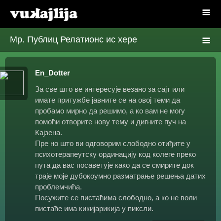
Мр. Публиц Релатионс ис хере
En_Dotter
За све што ве интересује везано за сајт или
имате притужбе јавните се на овој теми да
пробамо мирно да решимо, а ко вам не могу
помоћи отворите нову тему и дигните пуч на
Кајзена.
Пре но што ви одговорим слободно отиђите у
психотерапеутску ординацију код колеге преко
пута да вас посаветује како да се смирите док
траје моје дубокоумно разматрање решења датих
проблемчића.
Посужите се пистаћима слободно, а ко не воли
пистаће има кикијарикија у пиксли.