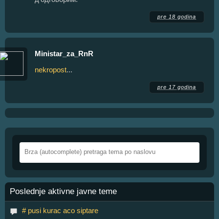
pre 18 godina
Ministar_za_RnR
nekropost
...
pre 17 godina
Poslednje aktivne javne teme
# pusi kurac aco siptare