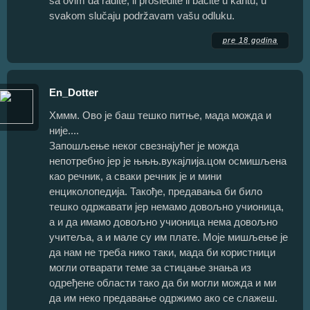
sa ovim da radite, il prosledite il bacite u kantu, u
svakom slučaju podržavam vašu odluku.
pre 18 godina
En_Dotter
Хммм. Ово је баш тешко питње, мада можда и
није....
Запошљење неког свезнајућег је можда
непотребно јер је њњњ.вукајлија.цом осмишљена
као речник, а сваки речник је и мини
енциколопедија. Такође, предавања би било
тешко одржавати јер немамо довољно учионица,
а и да имамо довољно учионица нема довољно
учитеља, а и мале су им плате. Моје мишљење је
да нам не треба нико таки, мада би користници
могли отварати теме за стицање знања из
одређене области тако да би могли можда и ми
да им неко предавање одржимо ако се слажеш.