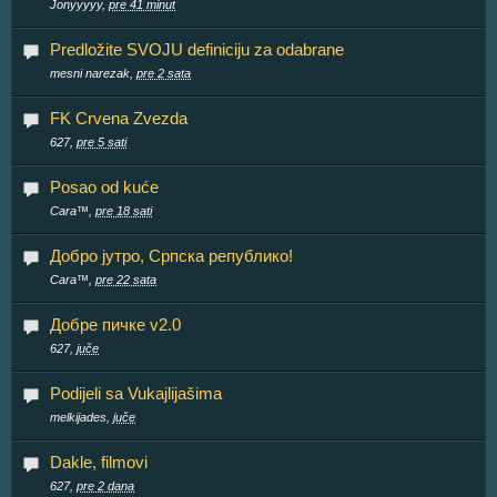
Jonyyyyy,
pre 41 minut
Predložite SVOJU definiciju za odabrane
mesni narezak,
pre 2 sata
FK Crvena Zvezda
627,
pre 5 sati
Posao od kuće
Cara™,
pre 18 sati
Добро јутро, Српска републико!
Cara™,
pre 22 sata
Добре пичке v2.0
627,
juče
Podijeli sa Vukajlijašima
melkijades,
juče
Dakle, filmovi
627,
pre 2 dana