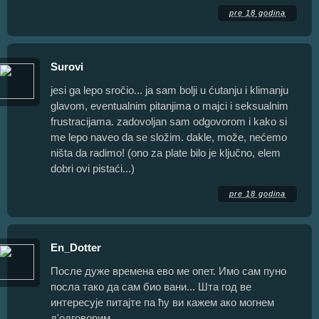
pre 18 godina
Surovi
jesi ga lepo sročio... ja sam bolji u ćutanju i klimanju
glavom, eventualnim pitanjima o majci i seksualnim
frustracijama. zadovoljan sam odgovorom i kako si
me lepo naveo da se složim. dakle, može, nećemo
ništa da radimo! (ono za plate bilo je ključno, elem
dobri ovi pistaći...)
pre 18 godina
En_Dotter
После дуже времена ево ме опет. Имо сам пуно
посла тако да сам био вани... Шта год ве
интересује питајте па ћу ви кажем ако могнем
д'одговорим.