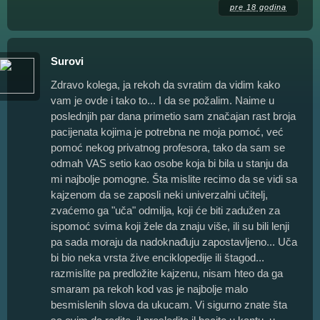
pre 18 godina
Surovi
Zdravo kolega, ja rekoh da svratim da vidim kako
vam je ovde i tako to... I da se požalim. Naime u
poslednjih par dana primetio sam značajan rast broja
pacijenata kojima je potrebna ne moja pomoć, već
pomoć nekog privatnog profesora, tako da sam se
odmah VAS setio kao osobe koja bi bila u stanju da
mi najbolje pomogne. Šta mislite recimo da se vidi sa
kajzenom da se zaposli neki univerzalni učitelj,
zvaćemo ga "uča" odmilja, koji će biti zadužen za
ispomoć svima koji žele da znaju više, ili su bili lenji
pa sada moraju da nadoknađuju zapostavljeno... Uča
bi bio neka vrsta žive enciklopedije ili štagod...
razmislite pa predložite kajzenu, nisam hteo da ga
smaram pa rekoh kod vas je najbolje malo
besmislenih slova da ukucam. Vi sigurno znate šta